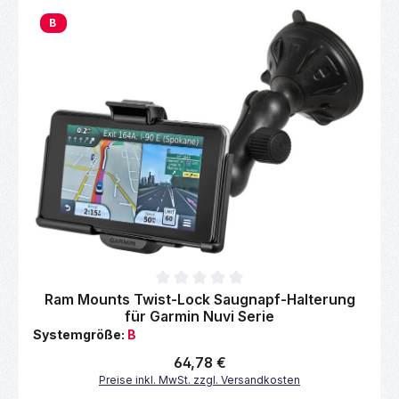
B
Durchschnittliche Bewertung von 0 von 5 Sternen
Ram Mounts Twist-Lock Saugnapf-Halterung
für Garmin Nuvi Serie
Systemgröße:
B
Regulärer Preis:
64,78 €
Preise inkl. MwSt. zzgl. Versandkosten