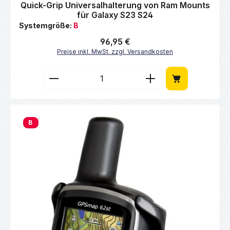
Durchschnittliche Bewertung von 0 von 5 Sternen
Quick-Grip Universalhalterung von Ram Mounts
für Galaxy S23 S24
Systemgröße:
B
Regulärer Preis:
96,95 €
Preise inkl. MwSt. zzgl. Versandkosten
Produkt Anzahl: Gib den gewünschten Wert 
B