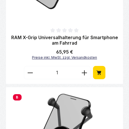
Durchschnittliche Bewertung von 0 von 5 Sternen
RAM X-Grip Universalhalterung für Smartphone
am Fahrrad
Regulärer Preis:
65,95 €
Preise inkl. MwSt. zzgl. Versandkosten
Produkt Anzahl: Gib den gewünschten Wert 
B