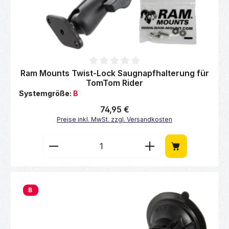
Durchschnittliche Bewertung von 0 von 5 Sternen
Ram Mounts Twist-Lock Saugnapfhalterung für
TomTom Rider
Systemgröße:
B
Regulärer Preis:
74,95 €
Preise inkl. MwSt. zzgl. Versandkosten
Produkt Anzahl: Gib den gewünschten Wert 
B