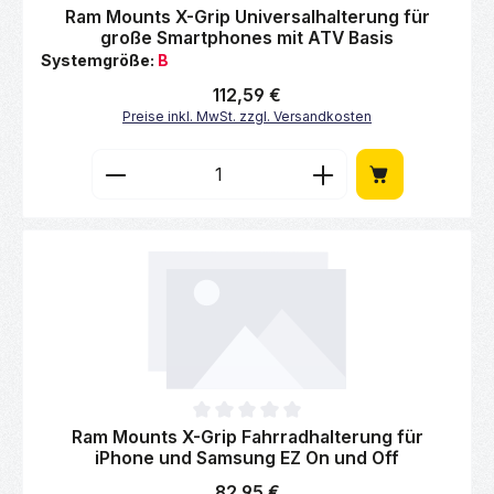
Durchschnittliche Bewertung von 0 von 5 Sternen
Ram Mounts X-Grip Universalhalterung für
große Smartphones mit ATV Basis
Systemgröße:
B
Regulärer Preis:
112,59 €
Preise inkl. MwSt. zzgl. Versandkosten
Produkt Anzahl: Gib den gewünschten Wert 
Durchschnittliche Bewertung von 0 von 5 Sternen
Ram Mounts X-Grip Fahrradhalterung für
iPhone und Samsung EZ On und Off
Regulärer Preis:
82,95 €