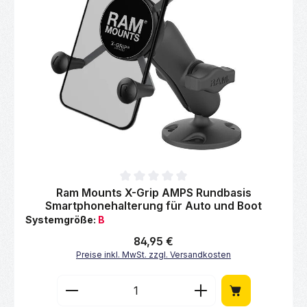
Durchschnittliche Bewertung von 0 von 5 Sternen
Ram Mounts X-Grip AMPS Rundbasis
Smartphonehalterung für Auto und Boot
Systemgröße:
B
Regulärer Preis:
84,95 €
Preise inkl. MwSt. zzgl. Versandkosten
Produkt Anzahl: Gib den gewünschten Wert 