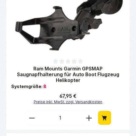
Durchschnittliche Bewertung von 0 von 5 Sternen
Ram Mounts Garmin GPSMAP
Saugnapfhalterung für Auto Boot Flugzeug
Helikopter
Systemgröße:
B
Regulärer Preis:
67,95 €
Preise inkl. MwSt. zzgl. Versandkosten
Produkt Anzahl: Gib den gewünschten Wert 