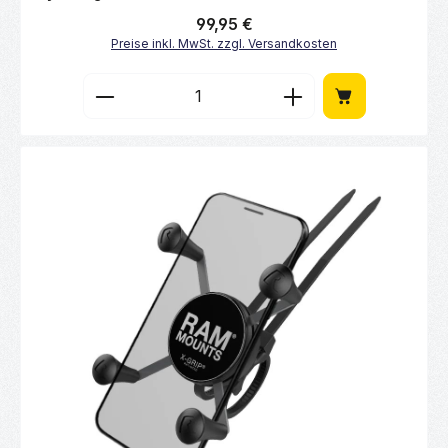
Regulärer Preis:
99,95 €
Preise inkl. MwSt. zzgl. Versandkosten
Produkt Anzahl: Gib den gewünschten Wert 