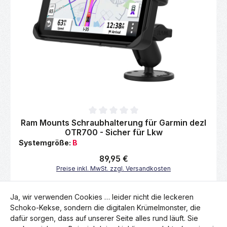
Durchschnittliche Bewertung von 0 von 5 Sternen
Ram Mounts Schraubhalterung für Garmin dezl
OTR700 - Sicher für Lkw
Systemgröße:
B
Regulärer Preis:
89,95 €
Preise inkl. MwSt. zzgl. Versandkosten
Produkt Anzahl: Gib den gewünschten Wert 
Ja, wir verwenden Cookies … leider nicht die leckeren
Schoko-Kekse, sondern die digitalen Krümelmonster, die
dafür sorgen, dass auf unserer Seite alles rund läuft. Sie