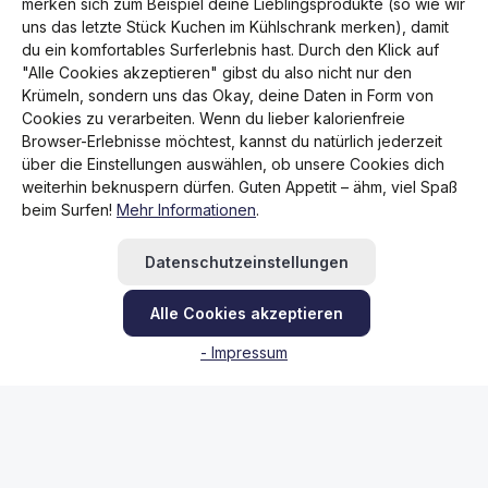
merken sich zum Beispiel deine Lieblingsprodukte (so wie wir
S
uns das letzte Stück Kuchen im Kühlschrank merken), damit
du ein komfortables Surferlebnis hast. Durch den Klick auf
"Alle Cookies akzeptieren" gibst du also nicht nur den
Krümeln, sondern uns das Okay, deine Daten in Form von
Cookies zu verarbeiten. Wenn du lieber kalorienfreie
Browser-Erlebnisse möchtest, kannst du natürlich jederzeit
über die Einstellungen auswählen, ob unsere Cookies dich
weiterhin beknuspern dürfen. Guten Appetit – ähm, viel Spaß
beim Surfen!
Mehr Informationen
.
Datenschutzeinstellungen
Alle Cookies akzeptieren
- Impressum
Durchschnittliche Bewertung von 0 von 5 Sternen
large X-Grip Universalhalterung - Tough-Wedge
Basis, langer Snap-Link-Adapter