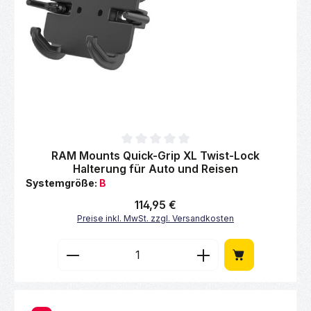
Durchschnittliche Bewertung von 0 von 5 Sternen
RAM Mounts Quick-Grip XL Twist-Lock
Halterung für Auto und Reisen
Systemgröße:
B
Regulärer Preis:
114,95 €
Preise inkl. MwSt. zzgl. Versandkosten
Produkt Anzahl: Gib den gewünschten Wert 