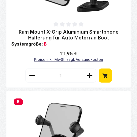
Durchschnittliche Bewertung von 0 von 5 Sternen
Ram Mount X-Grip Aluminium Smartphone
Halterung für Auto Motorrad Boot
Systemgröße:
B
Regulärer Preis:
111,95 €
Preise inkl. MwSt. zzgl. Versandkosten
Produkt Anzahl: Gib den gewünschten Wert 
B