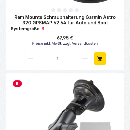
Durchschnittliche Bewertung von 0 von 5 Sternen
Ram Mounts Schraubhalterung Garmin Astro
320 GPSMAP 62 64 für Auto und Boot
Systemgröße:
B
Regulärer Preis:
67,95 €
Preise inkl. MwSt. zzgl. Versandkosten
Produkt Anzahl: Gib den gewünschten Wert 
B