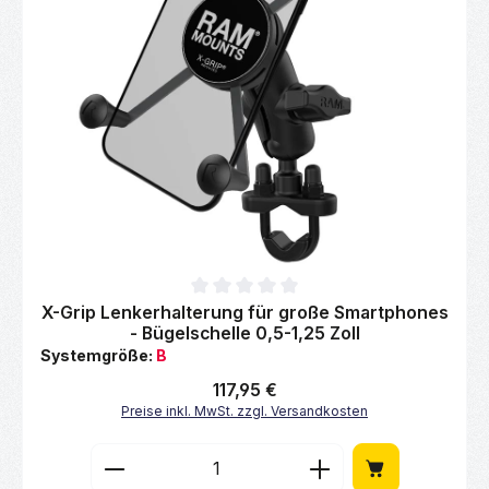
Durchschnittliche Bewertung von 0 von 5 Sternen
X-Grip Lenkerhalterung für große Smartphones
- Bügelschelle 0,5-1,25 Zoll
Systemgröße:
B
Regulärer Preis:
117,95 €
Preise inkl. MwSt. zzgl. Versandkosten
Produkt Anzahl: Gib den gewünschten Wert 