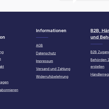
Informationen
B2B, Hä
ion
und Beh
AGB
ng
B2B Zugang
Datenschutz
n
Behörden 
Impressum
akt
erstellen
Versand und Zahlung
Händlerregi
Widerrufsbelehrung
ragen
 abonnieren