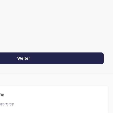
Weiter
👍«
026 16:58