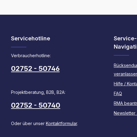
Servicehotline
Service-
Navigat
Verbraucherhotline:
Rücksendu
02752 - 50746
veranlasse
Hilfe / Kont
Projektberatung, B2B, B2A:
FAQ
RMA beant
02752 - 50740
Newsletter
Oder über unser
Kontaktformular
.