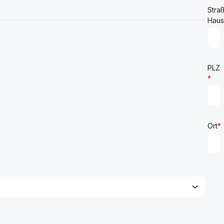
Stra
Hau
PLZ
*
Ort
*