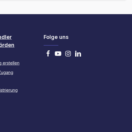
ndler
Folge uns
örden
 erstellen
Zugang
strierung