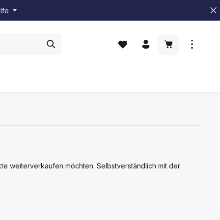
lfe
Du hast 0 Produkte auf dem M
Warenkorb enth
ukte weiterverkaufen möchten. Selbstverständlich mit der