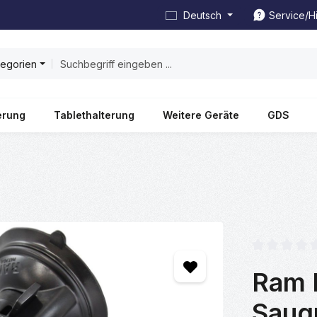
Deutsch
Service/Hi
tegorien
erung
Tablethalterung
Weitere Geräte
GDS
Durchschnittl
Ram 
Saug