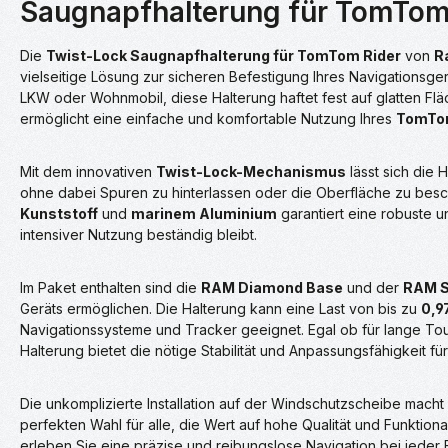
Saugnapfhalterung für TomTom
Die
Twist-Lock Saugnapfhalterung für TomTom Rider
von
R
vielseitige Lösung zur sicheren Befestigung Ihres Navigationsg
LKW oder Wohnmobil, diese Halterung haftet fest auf glatten F
ermöglicht eine einfache und komfortable Nutzung Ihres
TomTom
Mit dem innovativen
Twist-Lock-Mechanismus
lässt sich die
ohne dabei Spuren zu hinterlassen oder die Oberfläche zu bes
Kunststoff
und
marinem Aluminium
garantiert eine robuste u
intensiver Nutzung beständig bleibt.
Im Paket enthalten sind die
RAM Diamond Base
und der
RAM S
Geräts ermöglichen. Die Halterung kann eine Last von bis zu
0,9
Navigationssysteme und Tracker geeignet. Egal ob für lange To
Halterung bietet die nötige Stabilität und Anpassungsfähigkeit für
Die unkomplizierte Installation auf der Windschutzscheibe macht
perfekten Wahl für alle, die Wert auf hohe Qualität und Funktiona
erleben Sie eine präzise und reibungslose Navigation bei jeder F