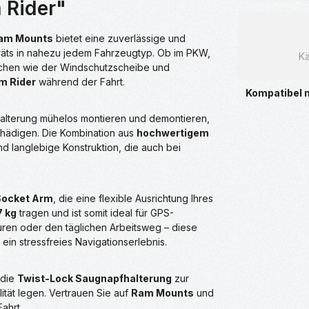
 Rider"
am Mounts
bietet eine zuverlässige und
eräts in nahezu jedem Fahrzeugtyp. Ob im PKW,
Kä
lächen wie der Windschutzscheibe und
 Rider
während der Fahrt.
Kompatibel 
 Halterung mühelos montieren und demontieren,
chädigen. Die Kombination aus
hochwertigem
nd langlebige Konstruktion, die auch bei
ocket Arm
, die eine flexible Ausrichtung Ihres
7 kg
tragen und ist somit ideal für GPS-
uren oder den täglichen Arbeitsweg – diese
 ein stressfreies Navigationserlebnis.
 die
Twist-Lock Saugnapfhalterung
zur
lität legen. Vertrauen Sie auf
Ram Mounts
und
ahrt.