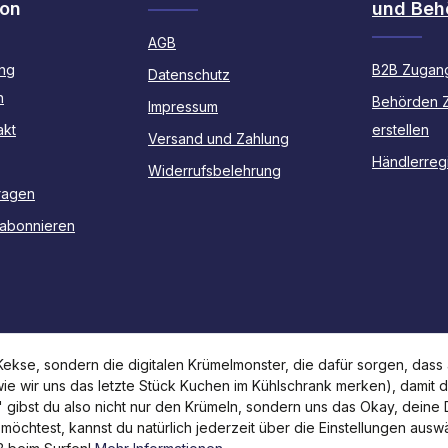
ion
und Beh
AGB
ng
B2B Zugang
Datenschutz
n
Behörden 
Impressum
akt
erstellen
Versand und Zahlung
Händlerregi
Widerrufsbelehrung
ragen
 abonnieren
kse, sondern die digitalen Krümelmonster, die dafür sorgen, dass a
 wie wir uns das letzte Stück Kuchen im Kühlschrank merken), damit 
n" gibst du also nicht nur den Krümeln, sondern uns das Okay, deine
 möchtest, kannst du natürlich jederzeit über die Einstellungen aus
Alle Preise inkl. gesetzl. Mehrwertsteuer zzgl.
Versandkosten