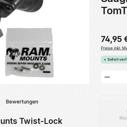
TomT
74,95 
Preise inkl. 
Sofort verf
Produkt
Bewertungen
Rüc
unts Twist-Lock