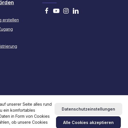
örden
 erstellen
Zugang
strierung
uf unserer Seite alles rund
Datenschutzeinstellungen
du ein komfortables
 Daten in Form von Cookies
wählen, ob unsere Cookies
Alle Cookies akzeptieren
und ggf. Nachnahmegebühren, wenn nicht anders angegeben.