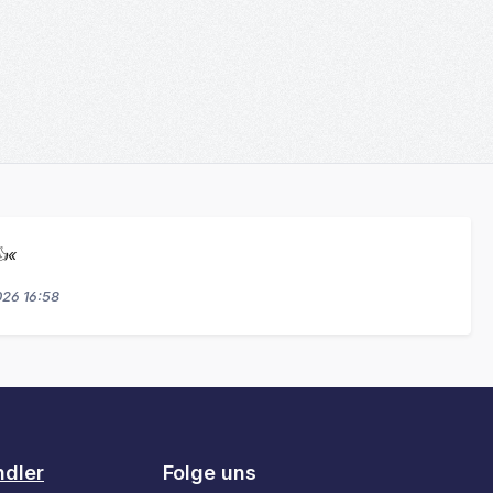
👍«
026 16:58
ndler
Folge uns