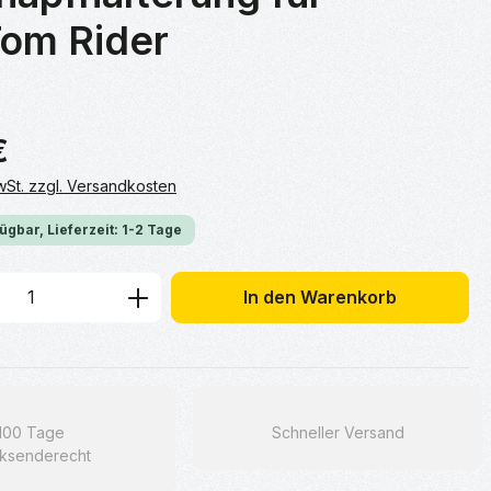
om Rider
€
MwSt. zzgl. Versandkosten
ügbar, Lieferzeit: 1-2 Tage
 Anzahl: Gib den gewünschten Wert ein 
In den Warenkorb
100 Tage
Schneller Versand
ksenderecht