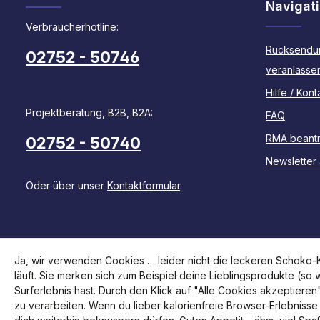
Navigat
Verbraucherhotline:
Rücksendu
02752 - 50746
veranlasse
Hilfe / Kont
Projektberatung, B2B, B2A:
FAQ
RMA beant
02752 - 50740
Newsletter
Oder über unser
Kontaktformular
.
Ja, wir verwenden Cookies … leider nicht die leckeren Schoko-Ke
läuft. Sie merken sich zum Beispiel deine Lieblingsprodukte (so
Surferlebnis hast. Durch den Klick auf "Alle Cookies akzeptiere
zu verarbeiten. Wenn du lieber kalorienfreie Browser-Erlebnisse