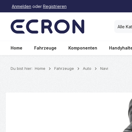
Anmelden
oder
Registrieren
springen
Zur Hauptnavigation springen
Alle Ka
Home
Fahrzeuge
Komponenten
Handyhalt
Du bist hier:
Home
Fahrzeuge
Auto
Navi
Bildergalerie überspringen