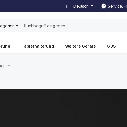
Deutsch
Service/Hi
tegorien
erung
Tablethalterung
Weitere Geräte
GDS
tapler