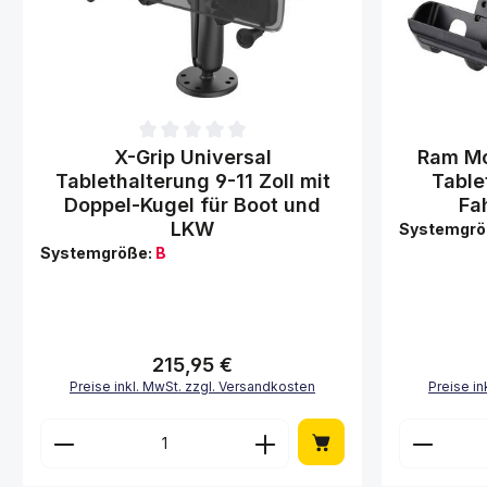
Durchschnittliche Bewertung von 0 von 5 Sternen
Durchschnit
X-Grip Universal
Ram Mo
Tablethalterung 9-11 Zoll mit
Table
Doppel-Kugel für Boot und
Fa
LKW
Systemgrö
Systemgröße:
B
215,95 €
Regulärer Preis:
Preise inkl. MwSt. zzgl. Versandkosten
Preise in
Produkt Anzahl: Gib den gewünschte
Produk