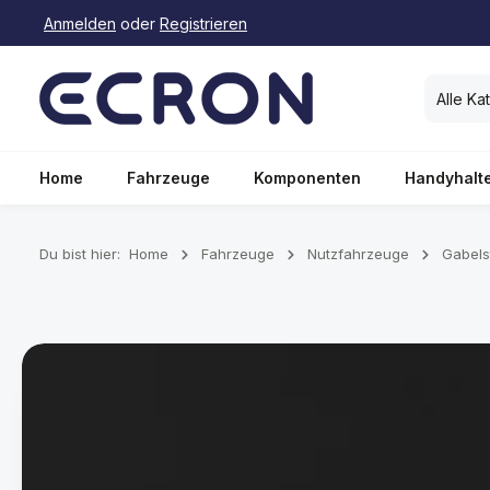
Anmelden
oder
Registrieren
springen
Zur Hauptnavigation springen
Alle Ka
Home
Fahrzeuge
Komponenten
Handyhalt
Du bist hier:
Home
Fahrzeuge
Nutzfahrzeuge
Gabels
Bildergalerie überspringen