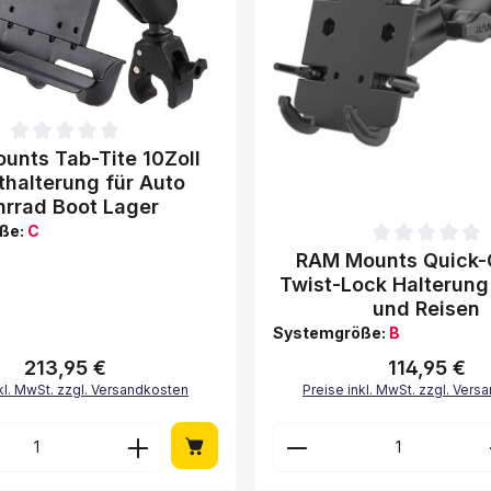
tliche Bewertung von 0 von 5 Sternen
unts Tab-Tite 10Zoll
thalterung für Auto
hrrad Boot Lager
ße:
C
Durchschnittliche Bewertung 
RAM Mounts Quick-
Twist-Lock Halterung
und Reisen
Systemgröße:
B
213,95 €
114,95 €
Regulärer Preis:
Regulärer Preis:
kl. MwSt. zzgl. Versandkosten
Preise inkl. MwSt. zzgl. Ver
n Wert ein oder benutze die Schaltflä
t Anzahl: Gib den gewünschten Wert ein
Produkt Anzahl: 