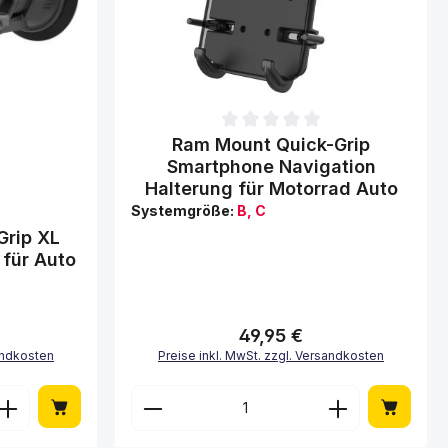
Durchschnittliche Bewertung von 0 von 5 Stern
Ram Mount Quick-Grip
Smartphone Navigation
Halterung für Motorrad Auto
Systemgröße:
B, C
von 0 von 5 Sternen
Grip XL
 für Auto
49,95 €
Regulärer Preis:
sandkosten
Preise inkl. MwSt. zzgl. Versandkosten
chen um die Anzahl zu erhöhen oder zu 
 oder benutze die Schaltflächen um di
Gib den gewünschten Wert ein oder benu
Produkt Anzahl: Gib den ge