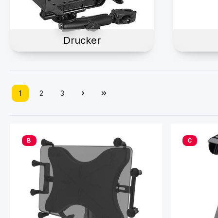
Drucker
1
2
3
Seite
Seite
Seite
B
C