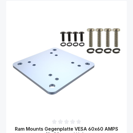
Durchschnittliche Bewertung von 0 von 5 Sternen
Ram Mounts Gegenplatte VESA 60x60 AMPS