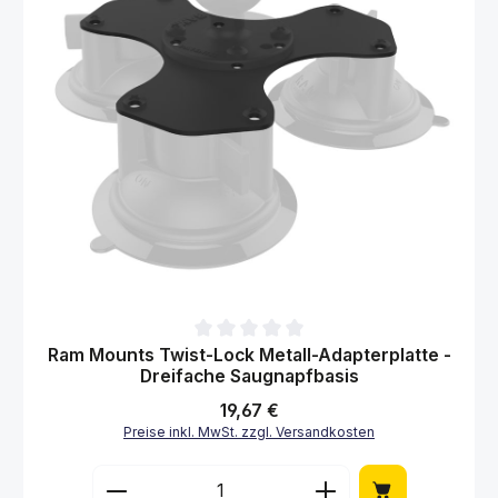
Durchschnittliche Bewertung von 0 von 5 Sternen
Ram Mounts Twist-Lock Metall-Adapterplatte -
Dreifache Saugnapfbasis
Regulärer Preis:
19,67 €
Preise inkl. MwSt. zzgl. Versandkosten
Produkt Anzahl: Gib den gewünschten Wert 