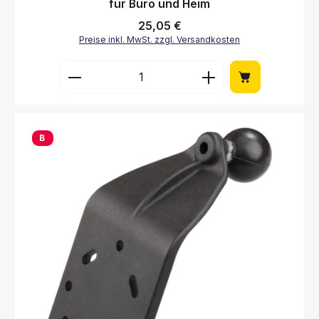
für Büro und Heim
Regulärer Preis:
25,05 €
Preise inkl. MwSt. zzgl. Versandkosten
Produkt Anzahl: Gib den gewünschten Wert 
B