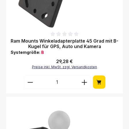
Durchschnittliche Bewertung von 0 von 5 Sternen
Ram Mounts Winkeladapterplatte 45 Grad mit B-
Kugel für GPS, Auto und Kamera
Systemgröße:
B
Regulärer Preis:
29,28 €
Preise inkl. MwSt. zzgl. Versandkosten
Produkt Anzahl: Gib den gewünschten Wert 