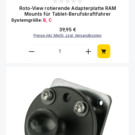
Durchschnittliche Bewertung von 0 von 5 Sternen
Roto-View rotierende Adapterplatte RAM
Mounts für Tablet-Berufskraftfahrer
Systemgröße:
B, C
Regulärer Preis:
39,95 €
Preise inkl. MwSt. zzgl. Versandkosten
Produkt Anzahl: Gib den gewünschten Wert 