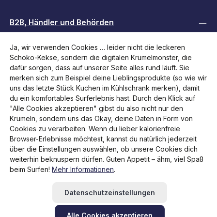
B2B, Händler und Behörden
Ja, wir verwenden Cookies … leider nicht die leckeren
Folge uns
Schoko-Kekse, sondern die digitalen Krümelmonster, die
dafür sorgen, dass auf unserer Seite alles rund läuft. Sie
merken sich zum Beispiel deine Lieblingsprodukte (so wie wir
uns das letzte Stück Kuchen im Kühlschrank merken), damit
du ein komfortables Surferlebnis hast. Durch den Klick auf
"Alle Cookies akzeptieren" gibst du also nicht nur den
Krümeln, sondern uns das Okay, deine Daten in Form von
Cookies zu verarbeiten. Wenn du lieber kalorienfreie
Browser-Erlebnisse möchtest, kannst du natürlich jederzeit
über die Einstellungen auswählen, ob unsere Cookies dich
weiterhin beknuspern dürfen. Guten Appetit – ähm, viel Spaß
Alle Preise inkl. gesetzl. Mehrwertsteuer zzgl.
Versandkosten
beim Surfen!
Mehr Informationen
.
und ggf. Nachnahmegebühren, wenn nicht anders
angegeben.
Datenschutzeinstellungen
Rücksendung veranlassen
Hilfe / Kontakt
FAQ
RMA beantragen
Alle Cookies akzeptieren
Newsletter abonnieren