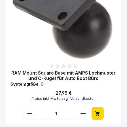
Durchschnittliche Bewertung von 0 von 5 Sternen
RAM Mount Square Base mit AMPS Lochmuster
und C-Kugel für Auto Boot Büro
Systemgröße:
C
Regulärer Preis:
27,95 €
Preise inkl. MwSt. zzgl. Versandkosten
Produkt Anzahl: Gib den gewünschten Wert 