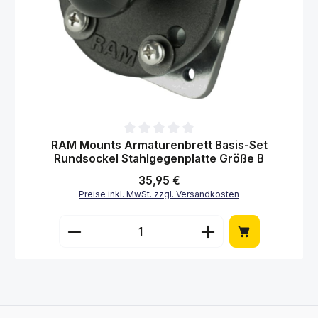
Durchschnittliche Bewertung von 0 von 5 Sternen
RAM Mounts Armaturenbrett Basis-Set
Rundsockel Stahlgegenplatte Größe B
Regulärer Preis:
35,95 €
Preise inkl. MwSt. zzgl. Versandkosten
Produkt Anzahl: Gib den gewünschten Wert 