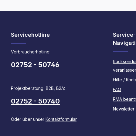
Servicehotline
Service-
Navigat
Verbraucherhotline:
Rücksendu
02752 - 50746
veranlasse
Hilfe / Kont
Projektberatung, B2B, B2A:
FAQ
RMA beant
02752 - 50740
Newsletter
Oder über unser
Kontaktformular
.