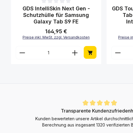
Durchschnittliche Bewertung von 0 von 5 Sternen
Durchschni
GDS IntelliSkin Next Gen -
GDS To
Schutzhülle für Samsung
Tab
Galaxy Tab S9 FE
In
164,95 €
Regulärer Preis:
Preise inkl. MwSt. zzgl. Versandkosten
Preise i
Produkt Anzahl: Gib den gewünscht
Produk
Durchschnittliche Bewertung von 4.9 von 5 Sternen
Transparente Kundenzufriedenh
Kunden bewerteten unsere Artikel durchschnittlic
Berechnung aus insgesamt 1320 verifizierten