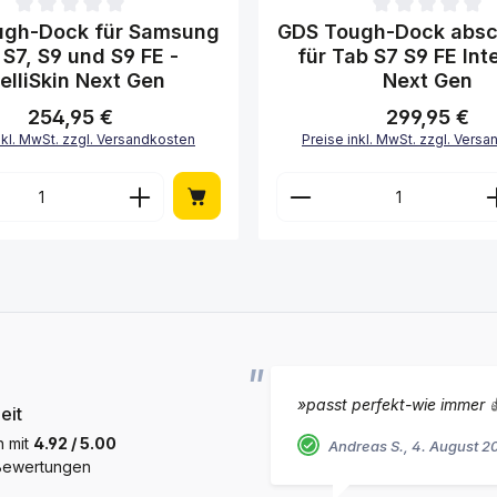
ttliche Bewertung von 0 von 5 Sternen
Durchschnittliche Bewertung 
ugh-Dock für Samsung
GDS Tough-Dock absc
 S7, S9 und S9 FE -
für Tab S7 S9 FE Inte
telliSkin Next Gen
Next Gen
254,95 €
299,95 €
Regulärer Preis:
Regulärer Preis:
nkl. MwSt. zzgl. Versandkosten
Preise inkl. MwSt. zzgl. Vers
en Wert ein oder benutze die Schaltfl
t Anzahl: Gib den gewünschten Wert ei
Produkt Anzahl: 
»passt perfekt-wie immer 
eit
h mit
4.92 / 5.00
Andreas S., 4. August 2
 Bewertungen