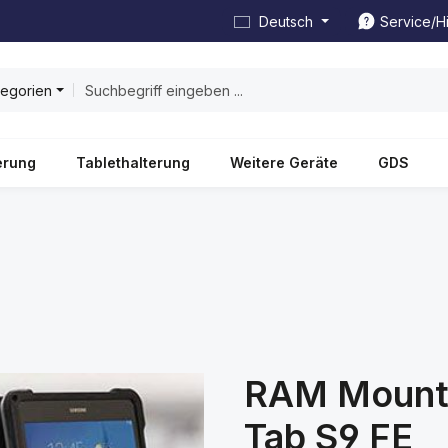
Deutsch
Service/Hi
tegorien
erung
Tablethalterung
Weitere Geräte
GDS
RAM Mounts
Tab S9 FE