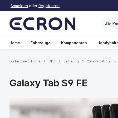
Anmelden
oder
Registrieren
springen
Zur Hauptnavigation springen
Alle Ka
Home
Fahrzeuge
Komponenten
Handyhalt
Du bist hier:
Home
GDS
Samsung
Galaxy Tab S9 FE
Galaxy Tab S9 FE