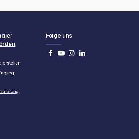
ndler
Folge uns
örden
 erstellen
Zugang
strierung