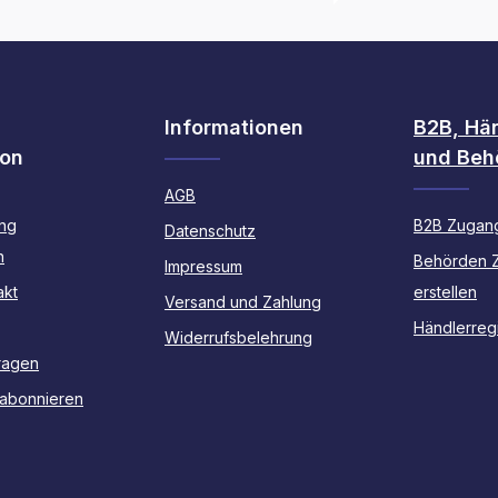
Informationen
B2B, Hä
ion
und Beh
AGB
ng
B2B Zugang
Datenschutz
n
Behörden 
Impressum
akt
erstellen
Versand und Zahlung
Händlerregi
Widerrufsbelehrung
ragen
 abonnieren