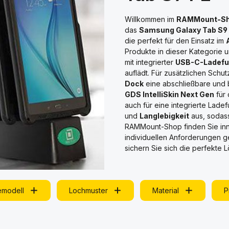
Willkommen im
RAMMount-S
das
Samsung Galaxy Tab S9
die perfekt für den Einsatz im
Produkte in dieser Kategorie
mit integrierter
USB-C-Ladefu
auflädt. Für zusätzlichen Schut
Dock
eine abschließbare und 
GDS IntelliSkin Next Gen
für 
auch für eine integrierte Lade
und
Langlebigkeit
aus, sodass 
RAMMount-Shop finden Sie inn
individuellen Anforderungen g
sichern Sie sich die perfekte L
emodell
Lochmuster
Material
P