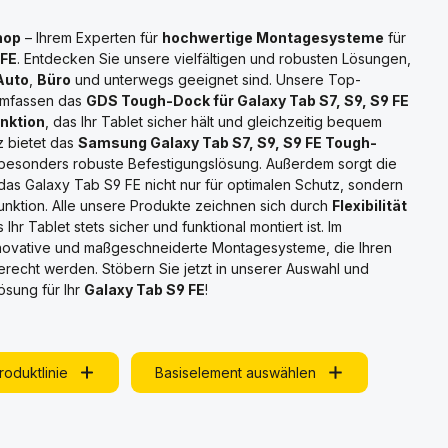
hop
– Ihrem Experten für
hochwertige Montagesysteme
für
 FE
. Entdecken Sie unsere vielfältigen und robusten Lösungen,
Auto
,
Büro
und unterwegs geeignet sind. Unsere Top-
 umfassen das
GDS Tough-Dock für Galaxy Tab S7, S9, S9 FE
nktion
, das Ihr Tablet sicher hält und gleichzeitig bequem
z bietet das
Samsung Galaxy Tab S7, S9, S9 FE Tough-
besonders robuste Befestigungslösung. Außerdem sorgt die
das Galaxy Tab S9 FE nicht nur für optimalen Schutz, sondern
funktion. Alle unsere Produkte zeichnen sich durch
Flexibilität
Ihr Tablet stets sicher und funktional montiert ist. Im
ovative und maßgeschneiderte Montagesysteme, die Ihren
erecht werden. Stöbern Sie jetzt in unserer Auswahl und
ösung für Ihr
Galaxy Tab S9 FE
!
roduktlinie
Basiselement auswählen