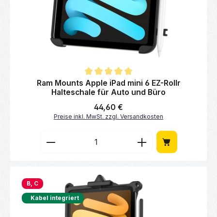
Durchschnittliche Bewertung von 5 von 5 Sternen
Ram Mounts Apple iPad mini 6 EZ-Rollr
Halteschale für Auto und Büro
Regulärer Preis:
44,60 €
Preise inkl. MwSt. zzgl. Versandkosten
Produkt Anzahl: Gib den gewünschten Wert 
B, C
Kabel integriert