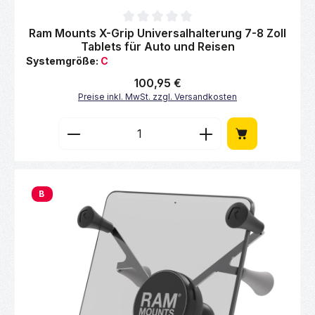
Durchschnittliche Bewertung von 0 von 5 Sternen
Ram Mounts X-Grip Universalhalterung 7-8 Zoll
Tablets für Auto und Reisen
Systemgröße:
C
Regulärer Preis:
100,95 €
Preise inkl. MwSt. zzgl. Versandkosten
Produkt Anzahl: Gib den gewünschten Wert 
B