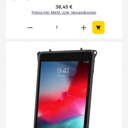
Regulärer Preis:
38,45 €
Preise inkl. MwSt. zzgl. Versandkosten
Produkt Anzahl: Gib den gewünschten Wert 