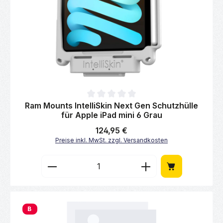
Durchschnittliche Bewertung von 0 von 5 Sternen
Ram Mounts IntelliSkin Next Gen Schutzhülle
für Apple iPad mini 6 Grau
Regulärer Preis:
124,95 €
Preise inkl. MwSt. zzgl. Versandkosten
Produkt Anzahl: Gib den gewünschten Wert 
B