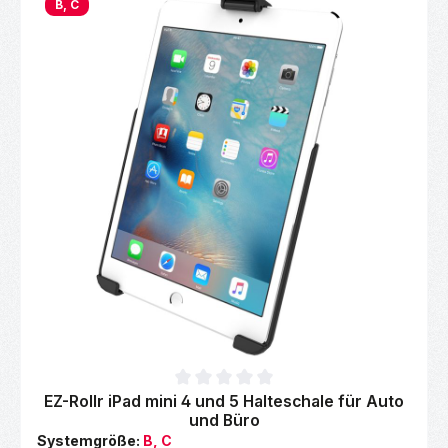
B, C
Durchschnittliche Bewertung von 0 von 5 Sternen
EZ-Rollr iPad mini 4 und 5 Halteschale für Auto
und Büro
Systemgröße:
B, C