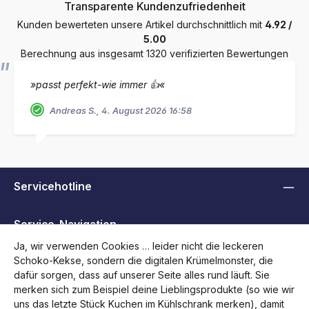
Durchschnittliche Bewertung von 4.9 von 5 Sternen
Transparente Kundenzufriedenheit
Kunden bewerteten unsere Artikel durchschnittlich mit
4.92 /
5.00
Berechnung aus insgesamt 1320 verifizierten Bewertungen
»passt perfekt-wie immer 👍«
Andreas S., 4. August 2026 16:58
Servicehotline
Service-Navigation
Ja, wir verwenden Cookies … leider nicht die leckeren
Schoko-Kekse, sondern die digitalen Krümelmonster, die
Informationen
dafür sorgen, dass auf unserer Seite alles rund läuft. Sie
merken sich zum Beispiel deine Lieblingsprodukte (so wie wir
B2B, Händler und Behörden
uns das letzte Stück Kuchen im Kühlschrank merken), damit