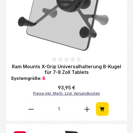
Durchschnittliche Bewertung von 0 von 5 Sternen
Ram Mounts X-Grip Universalhalterung B-Kugel
für 7-8 Zoll Tablets
Systemgröße:
B
Regulärer Preis:
93,95 €
Preise inkl. MwSt. zzgl. Versandkosten
Produkt Anzahl: Gib den gewünschten Wert 