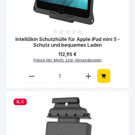
Durchschnittliche Bewertung von 0 von 5 Sternen
IntelliSkin Schutzhülle für Apple iPad mini 5 -
Schutz und bequemes Laden
Regulärer Preis:
112,95 €
Preise inkl. MwSt. zzgl. Versandkosten
Produkt Anzahl: Gib den gewünschten Wert 
B, C