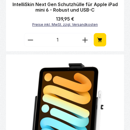
Durchschnittliche Bewertung von 0 von 5 Sternen
IntelliSkin Next Gen Schutzhülle für Apple iPad
mini 6 - Robust und USB-C
Regulärer Preis:
139,95 €
Preise inkl. MwSt. zzgl. Versandkosten
Produkt Anzahl: Gib den gewünschten Wert 