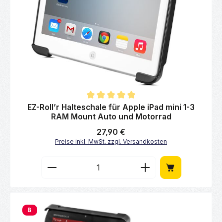
Durchschnittliche Bewertung von 5 von 5 Sternen
EZ-Roll’r Halteschale für Apple iPad mini 1-3
RAM Mount Auto und Motorrad
Regulärer Preis:
27,90 €
Preise inkl. MwSt. zzgl. Versandkosten
Produkt Anzahl: Gib den gewünschten Wert 
B