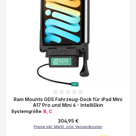
Durchschnittliche Bewertung von 0 von 5 Sternen
Ram Mounts GDS Fahrzeug-Dock für iPad Mini
A17 Pro und Mini 6 - IntelliSkin
Systemgröße:
B, C
Regulärer Preis:
304,95 €
Preise inkl. MwSt. zzgl. Versandkosten