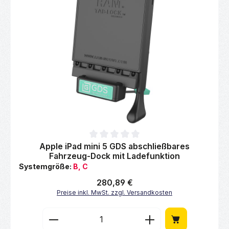
Durchschnittliche Bewertung von 0 von 5 Sternen
Apple iPad mini 5 GDS abschließbares
Fahrzeug-Dock mit Ladefunktion
Systemgröße:
B, C
Regulärer Preis:
280,89 €
Preise inkl. MwSt. zzgl. Versandkosten
Produkt Anzahl: Gib den gewünschten Wert 