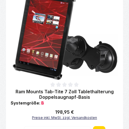
Durchschnittliche Bewertung von 0 von 5 Sternen
Ram Mounts Tab-Tite 7 Zoll Tablethalterung
Doppelsaugnapf-Basis
Systemgröße:
B
Regulärer Preis:
198,95 €
Preise inkl. MwSt. zzgl. Versandkosten