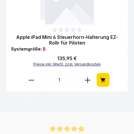
Durchschnittliche Bewertung von 0 von 5 Sternen
Apple iPad Mini 6 Steuerhorn-Halterung EZ-
Rollr für Piloten
Systemgröße:
B
Regulärer Preis:
135,95 €
Preise inkl. MwSt. zzgl. Versandkosten
Produkt Anzahl: Gib den gewünschten Wert 