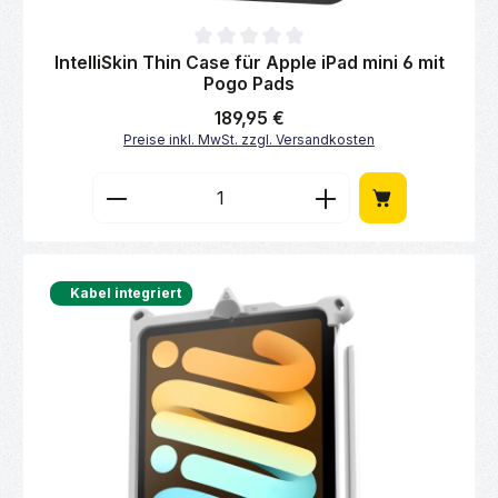
Durchschnittliche Bewertung von 0 von 5 Sternen
IntelliSkin Thin Case für Apple iPad mini 6 mit
Pogo Pads
Regulärer Preis:
189,95 €
Preise inkl. MwSt. zzgl. Versandkosten
Produkt Anzahl: Gib den gewünschten Wert 
Kabel integriert