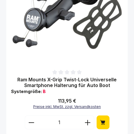
Durchschnittliche Bewertung von 0 von 5 Sternen
Ram Mounts X-Grip Twist-Lock Universelle
Smartphone Halterung für Auto Boot
Systemgröße:
B
Regulärer Preis:
113,95 €
Preise inkl. MwSt. zzgl. Versandkosten
Produkt Anzahl: Gib den gewünschten Wert 