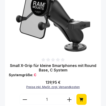
Durchschnittliche Bewertung von 0 von 5 Sternen
Small X-Grip für kleine Smartphones mit Round
Base, C System
Systemgröße:
C
Regulärer Preis:
139,95 €
Preise inkl. MwSt. zzgl. Versandkosten
Produkt Anzahl: Gib den gewünschten Wert 