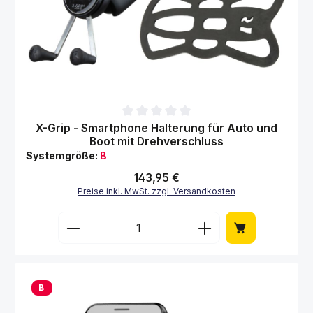
Durchschnittliche Bewertung von 0 von 5 Sternen
X-Grip - Smartphone Halterung für Auto und
Boot mit Drehverschluss
Systemgröße:
B
Regulärer Preis:
143,95 €
Preise inkl. MwSt. zzgl. Versandkosten
Produkt Anzahl: Gib den gewünschten Wert 
B