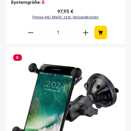
Systemgröße:
B
Regulärer Preis:
97,95 €
Preise inkl. MwSt. zzgl. Versandkosten
Produkt Anzahl: Gib den gewünschten Wert 
B