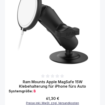
Durchschnittliche Bewertung von 0 von 5 Sternen
Ram Mounts Apple MagSafe 15W
Klebehalterung für iPhone fürs Auto
Systemgröße:
B
Regulärer Preis:
61,30 €
Preise inkl. MwSt. zzgl. Versandkosten