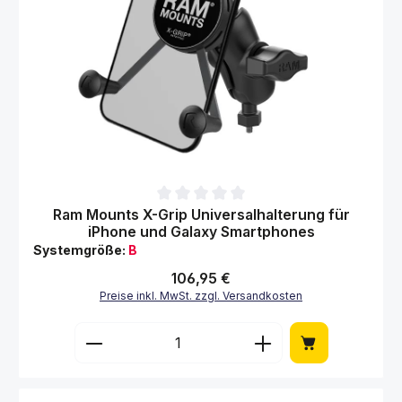
Durchschnittliche Bewertung von 0 von 5 Sternen
Ram Mounts X-Grip Universalhalterung für
iPhone und Galaxy Smartphones
Systemgröße:
B
Regulärer Preis:
106,95 €
Preise inkl. MwSt. zzgl. Versandkosten
Produkt Anzahl: Gib den gewünschten Wert 