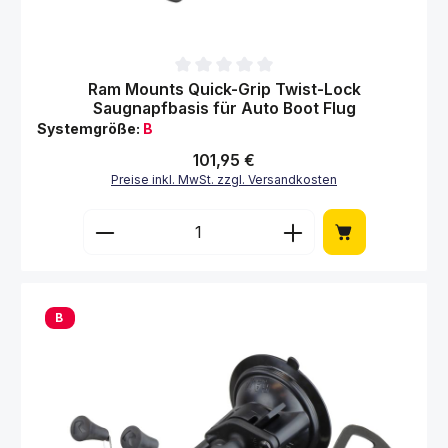
Durchschnittliche Bewertung von 0 von 5 Sternen
Ram Mounts Quick-Grip Twist-Lock
Saugnapfbasis für Auto Boot Flug
Systemgröße:
B
Regulärer Preis:
101,95 €
Preise inkl. MwSt. zzgl. Versandkosten
Produkt Anzahl: Gib den gewünschten Wert 
B