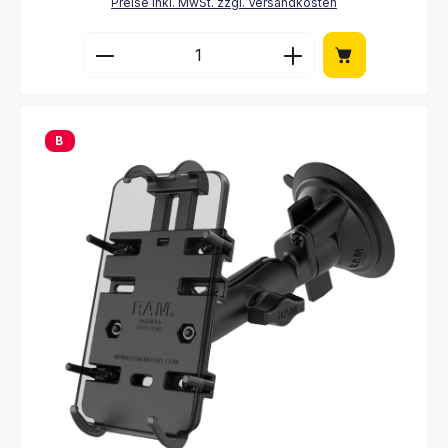
Preise inkl. MwSt. zzgl. Versandkosten
Produkt Anzahl: Gib den gewünschten Wert 
B