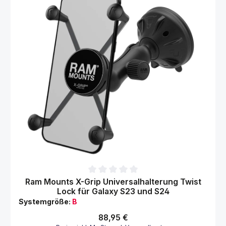
Durchschnittliche Bewertung von 0 von 5 Sternen
Ram Mounts X-Grip Universalhalterung Twist
Lock für Galaxy S23 und S24
Systemgröße:
B
Regulärer Preis:
88,95 €