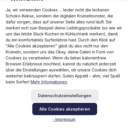
Regulärer Preis:
89,95 €
Ja, wir verwenden Cookies … leider nicht die leckeren
Preise inkl. MwSt. zzgl. Versandkosten
Schoko-Kekse, sondern die digitalen Krümelmonster, die
dafür sorgen, dass auf unserer Seite alles rund läuft. Sie
Produkt Anzahl: Gib den gewünschten Wert 
merken sich zum Beispiel deine Lieblingsprodukte (so wie wir
uns das letzte Stück Kuchen im Kühlschrank merken), damit
du ein komfortables Surferlebnis hast. Durch den Klick auf
"Alle Cookies akzeptieren" gibst du also nicht nur den
Krümeln, sondern uns das Okay, deine Daten in Form von
S
Cookies zu verarbeiten. Wenn du lieber kalorienfreie
Browser-Erlebnisse möchtest, kannst du natürlich jederzeit
über die Einstellungen auswählen, ob unsere Cookies dich
weiterhin beknuspern dürfen. Guten Appetit – ähm, viel Spaß
beim Surfen!
Mehr Informationen
.
Datenschutzeinstellungen
Alle Cookies akzeptieren
- Impressum