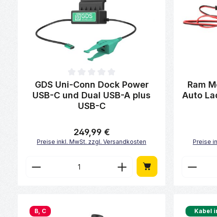
Durchschnittliche Bewertung von 0 von 5 Sternen
Durchschni
GDS Uni-Conn Dock Power
Ram M
USB-C und Dual USB-A plus
Auto La
USB-C
249,99 €
Regulärer Preis:
Preise inkl. MwSt. zzgl. Versandkosten
Preise i
Produkt Anzahl: Gib den gewünscht
Produk
B, C
Kabel i