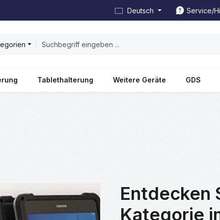
Deutsch
Service/Hi
tegorien
erung
Tablethalterung
Weitere Geräte
GDS
Entdecken 
Kategorie