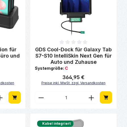
von 0 von 5 Sternen
Durchschnittliche Bewertung von 0 von 5 Sterne
ion für
GDS Cool-Dock für Galaxy Tab
Büro und
S7-S10 IntelliSkin Next Gen für
Auto und Zuhause
Systemgröße:
C
364,95 €
Regulärer Preis:
andkosten
Preise inkl. MwSt. zzgl. Versandkosten
ächen um die Anzahl zu erhöhen oder zu
n oder benutze die Schaltflächen um di
Gib den gewünschten Wert ein oder benu
Produkt Anzahl: Gib den gew
Kabel integriert