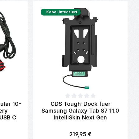
Kabel integriert
von 0 von 5 Sternen
Durchschnittliche Bewertung von 0 von 5 Sterne
lar 10-
GDS Tough-Dock fuer
ery
Samsung Galaxy Tab S7 11.0
 USB C
IntelliSkin Next Gen
219,95 €
Regulärer Preis: