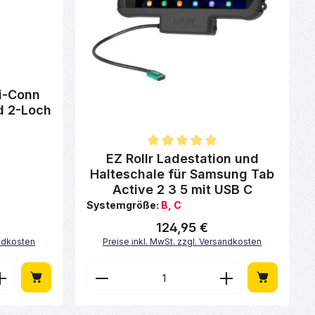
von 0 von 5 Sternen
i-Conn
d 2-Loch
Durchschnittliche Bewertung von 5 von 5 Sternen
EZ Rollr Ladestation und
Halteschale für Samsung Tab
Active 2 3 5 mit USB C
Systemgröße:
B, C
124,95 €
Regulärer Preis:
andkosten
Preise inkl. MwSt. zzgl. Versandkosten
ächen um die Anzahl zu erhöhen oder zu
n oder benutze die Schaltflächen um di
Gib den gewünschten Wert ein oder benu
Produkt Anzahl: Gib den gew