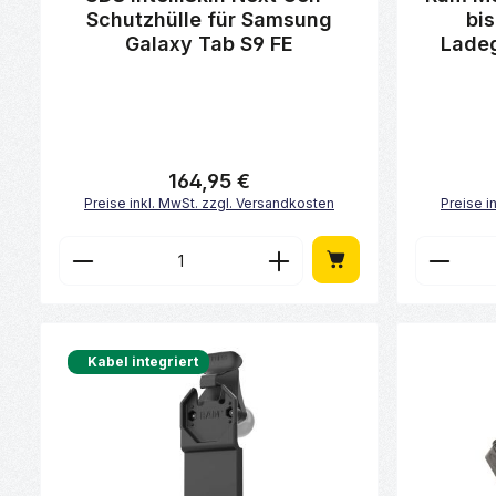
Schutzhülle für Samsung
bis
Galaxy Tab S9 FE
Ladeg
164,95 €
Regulärer Preis:
Preise inkl. MwSt. zzgl. Versandkosten
Preise i
Produkt Anzahl: Gib den gewünscht
Produk
Kabel integriert