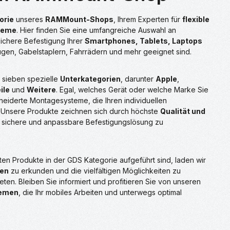
orie
unseres
RAMMount-Shops
, Ihrem Experten für
flexible
teme
. Hier finden Sie eine umfangreiche Auswahl an
sichere Befestigung Ihrer
Smartphones, Tablets, Laptops
ugen, Gabelstaplern, Fahrrädern und mehr geeignet sind.
 sieben spezielle
Unterkategorien
, darunter
Apple
,
ile
und
Weitere
. Egal, welches Gerät oder welche Marke Sie
neiderte Montagesysteme, die Ihren individuellen
 Unsere Produkte zeichnen sich durch höchste
Qualität und
 sichere und anpassbare Befestigungslösung zu
en Produkte in der GDS Kategorie aufgeführt sind, laden wir
ien
zu erkunden und die vielfältigen Möglichkeiten zu
en. Bleiben Sie informiert und profitieren Sie von unseren
temen
, die Ihr mobiles Arbeiten und unterwegs optimal