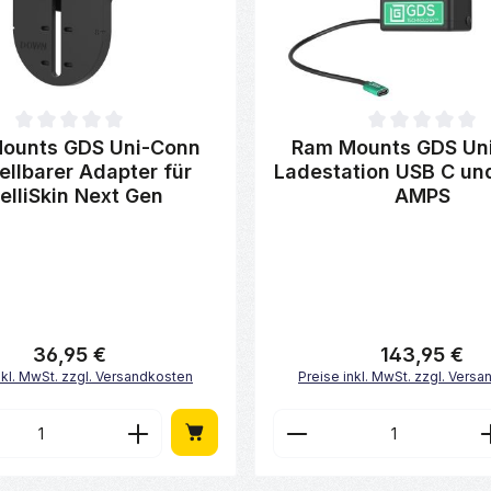
ttliche Bewertung von 0 von 5 Sternen
Durchschnittliche Bewertung 
ounts GDS Uni-Conn
Ram Mounts GDS Un
ellbarer Adapter für
Ladestation USB C un
telliSkin Next Gen
AMPS
36,95 €
143,95 €
Regulärer Preis:
Regulärer Preis:
nkl. MwSt. zzgl. Versandkosten
Preise inkl. MwSt. zzgl. Vers
en Wert ein oder benutze die Schaltfl
t Anzahl: Gib den gewünschten Wert ei
Produkt Anzahl: 