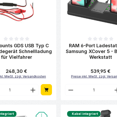
ttliche Bewertung von 0 von 5 Sternen
Durchschnittliche Bewertung 
ounts GDS USB Typ C
RAM 6-Port Ladestat
degerät Schnellladung
Samsung XCover 5 - 
für Vielfahrer
Werkstatt
248,30 €
539,95 €
Regulärer Preis:
Regulärer Preis:
nkl. MwSt. zzgl. Versandkosten
Preise inkl. MwSt. zzgl. Vers
en Wert ein oder benutze die Schaltfl
t Anzahl: Gib den gewünschten Wert ei
Produkt Anzahl: 
ntegriert
Kabel integriert