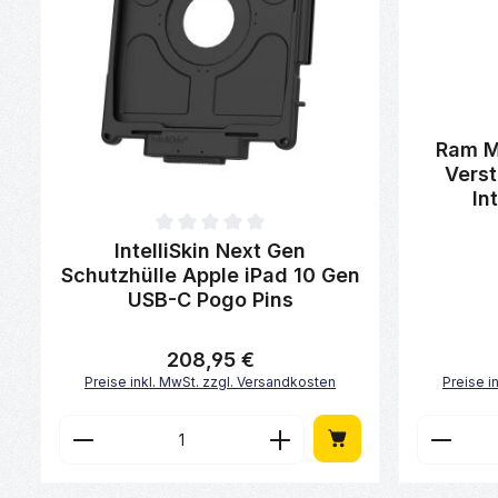
Durchschni
Ram M
Verst
In
Durchschnittliche Bewertung von 0 von 5 Sternen
IntelliSkin Next Gen
Schutzhülle Apple iPad 10 Gen
USB-C Pogo Pins
208,95 €
Regulärer Preis:
Preise inkl. MwSt. zzgl. Versandkosten
Preise i
Produkt Anzahl: Gib den gewünscht
Produk