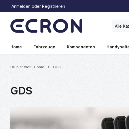
Anmelden
oder
Registrieren
springen
Zur Hauptnavigation springen
Alle Ka
Home
Fahrzeuge
Komponenten
Handyhalt
Du bist hier:
Home
GDS
GDS