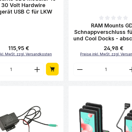
 30 Volt Hardwire
erät USB C für LKW
Durchschnittliche Bewertung 
RAM Mounts G
Schnappverschluss f
und Cool Docks - absc
115,95 €
24,98 €
Regulärer Preis:
Regulärer Preis:
nkl. MwSt. zzgl. Versandkosten
Preise inkl. MwSt. zzgl. Vers
en Wert ein oder benutze die Schaltfl
t Anzahl: Gib den gewünschten Wert ei
Produkt Anzahl: 