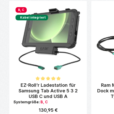
B, C
Kabel integriert
Durchschnittliche Bewertung von 5 von 5 Sternen
Durchschni
EZ-Roll’r Ladestation für
Ram 
Samsung Tab Active 5 3 2
Dock m
USB C und USB A
T
Systemgröße:
B, C
130,95 €
Regulärer Preis: