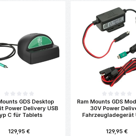
ttliche Bewertung von 0 von 5 Sternen
Durchschnittliche Bewertung 
Mounts GDS Desktop
Ram Mounts GDS Modu
it Power Delivery USB
30V Power Deliv
yp C für Tablets
Fahrzeugladegerät
129,95 €
129,95 €
Regulärer Preis:
Regulärer Preis: