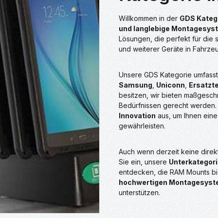
Willkommen in der
GDS Kateg
und langlebige Montagesys
Lösungen, die perfekt für die 
und weiterer Geräte in Fahrze
Unsere GDS Kategorie umfasst
Samsung
,
Uniconn
,
Ersatzte
besitzen, wir bieten maßgesch
Bedürfnissen gerecht werden.
Innovation
aus, um Ihnen eine
gewährleisten.
Auch wenn derzeit keine direkt
Sie ein, unsere
Unterkategor
entdecken, die RAM Mounts biet
hochwertigen Montagesys
unterstützen.