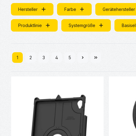
Hersteller
Farbe
Gerätehersteller
Produktlinie
Systemgröße
Basise
1
2
3
4
5
Seite
Seite
Seite
Seite
Seite