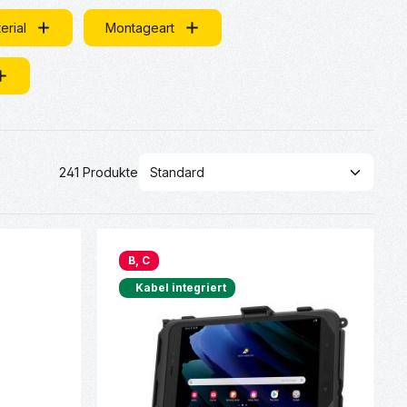
erial
Montageart
241 Produkte
B, C
Kabel integriert