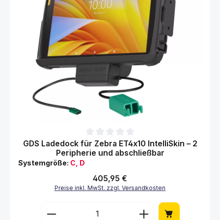
Durchschnittliche Bewertung von 0 von 5 Sternen
GDS Ladedock für Zebra ET4x10 IntelliSkin – 2
Peripherie und abschließbar
Systemgröße:
C, D
Regulärer Preis:
405,95 €
Preise inkl. MwSt. zzgl. Versandkosten
Produkt Anzahl: Gib den gewünschten Wert 