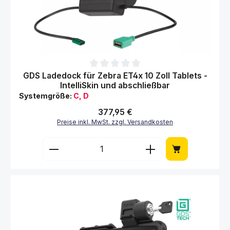
Durchschnittliche Bewertung von 0 von 5 Sternen
GDS Ladedock für Zebra ET4x 10 Zoll Tablets -
IntelliSkin und abschließbar
Systemgröße:
C, D
Regulärer Preis:
377,95 €
Preise inkl. MwSt. zzgl. Versandkosten
Produkt Anzahl: Gib den gewünschten Wert 