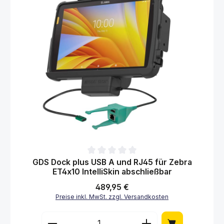
Durchschnittliche Bewertung von 0 von 5 Sternen
GDS Dock plus USB A und RJ45 für Zebra
ET4x10 IntelliSkin abschließbar
Regulärer Preis:
489,95 €
Preise inkl. MwSt. zzgl. Versandkosten
Produkt Anzahl: Gib den gewünschten Wert 