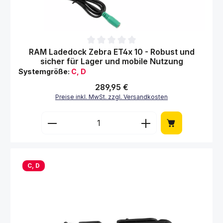
Durchschnittliche Bewertung von 0 von 5 Sternen
RAM Ladedock Zebra ET4x 10 - Robust und
sicher für Lager und mobile Nutzung
Systemgröße:
C, D
Regulärer Preis:
289,95 €
Preise inkl. MwSt. zzgl. Versandkosten
Produkt Anzahl: Gib den gewünschten Wert 
C, D