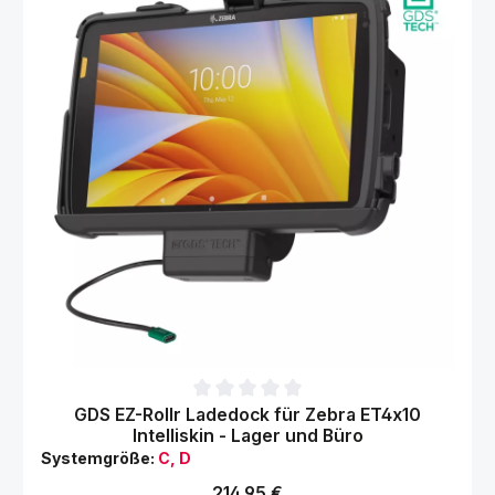
Durchschnittliche Bewertung von 0 von 5 Sternen
GDS EZ-Rollr Ladedock für Zebra ET4x10
Intelliskin - Lager und Büro
Systemgröße:
C, D
Regulärer Preis:
214,95 €