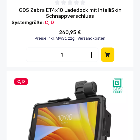
Durchschnittliche Bewertung von 0 von 5 Sternen
GDS Zebra ET4x10 Ladedock mit IntelliSkin
Schnappverschluss
Systemgröße:
C, D
Regulärer Preis:
240,95 €
Preise inkl. MwSt. zzgl. Versandkosten
Produkt Anzahl: Gib den gewünschten Wert 
C, D