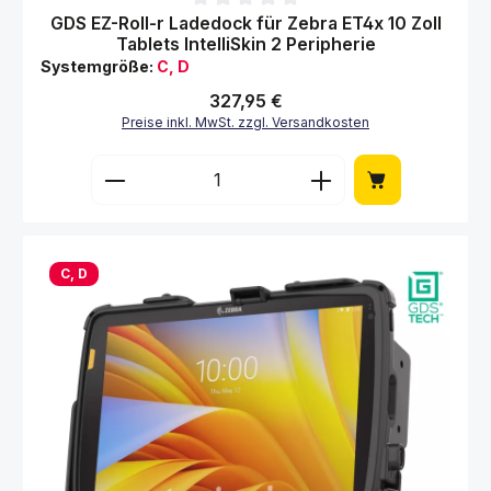
Durchschnittliche Bewertung von 0 von 5 Sternen
GDS EZ-Roll-r Ladedock für Zebra ET4x 10 Zoll
Tablets IntelliSkin 2 Peripherie
Systemgröße:
C, D
Regulärer Preis:
327,95 €
Preise inkl. MwSt. zzgl. Versandkosten
Produkt Anzahl: Gib den gewünschten Wert 
C, D