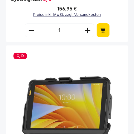
Regulärer Preis:
156,95 €
Preise inkl. MwSt. zzgl. Versandkosten
Produkt Anzahl: Gib den gewünschten Wert 
C, D