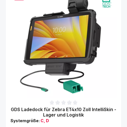
Durchschnittliche Bewertung von 0 von 5 Sternen
GDS Ladedock für Zebra ET4x10 Zoll IntelliSkin -
Lager und Logistik
Systemgröße:
C, D