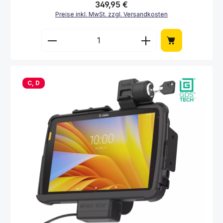
Regulärer Preis:
349,95 €
Preise inkl. MwSt. zzgl. Versandkosten
Produkt Anzahl: Gib den gewünschten Wert 
C, D