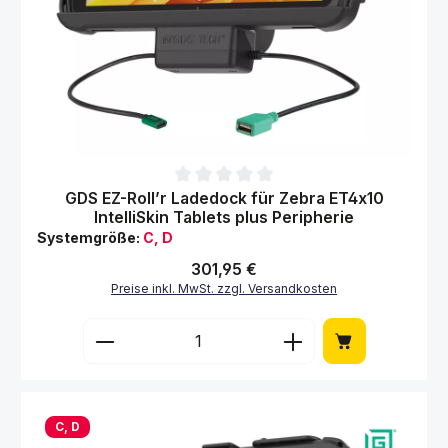
Durchschnittliche Bewertung von 0 von 5 Sternen
GDS EZ-Roll’r Ladedock für Zebra ET4x10
IntelliSkin Tablets plus Peripherie
Systemgröße:
C, D
Regulärer Preis:
301,95 €
Preise inkl. MwSt. zzgl. Versandkosten
Produkt Anzahl: Gib den gewünschten Wert 
C, D