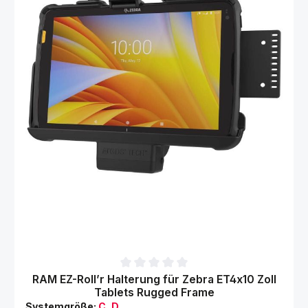
Durchschnittliche Bewertung von 0 von 5 Sternen
RAM EZ-Roll’r Halterung für Zebra ET4x10 Zoll
Tablets Rugged Frame
Systemgröße:
C, D