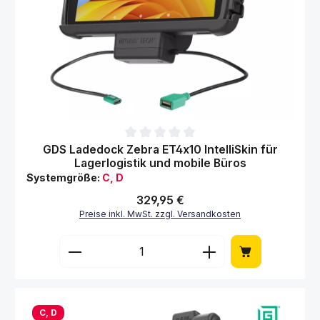
Durchschnittliche Bewertung von 0 von 5 Sternen
GDS Ladedock Zebra ET4x10 IntelliSkin für
Lagerlogistik und mobile Büros
Systemgröße:
C, D
Regulärer Preis:
329,95 €
Preise inkl. MwSt. zzgl. Versandkosten
Produkt Anzahl: Gib den gewünschten Wert 
C, D