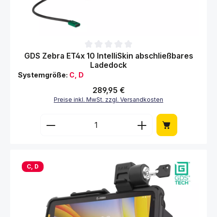
Durchschnittliche Bewertung von 0 von 5 Sternen
GDS Zebra ET4x 10 IntelliSkin abschließbares
Ladedock
Systemgröße:
C, D
Regulärer Preis:
289,95 €
Preise inkl. MwSt. zzgl. Versandkosten
Produkt Anzahl: Gib den gewünschten Wert 
C, D