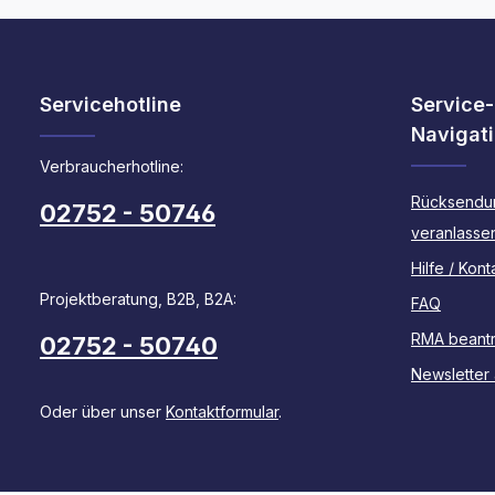
Servicehotline
Service-
Navigat
Verbraucherhotline:
Rücksendu
02752 - 50746
veranlasse
Hilfe / Kont
Projektberatung, B2B, B2A:
FAQ
RMA beant
02752 - 50740
Newsletter
Oder über unser
Kontaktformular
.