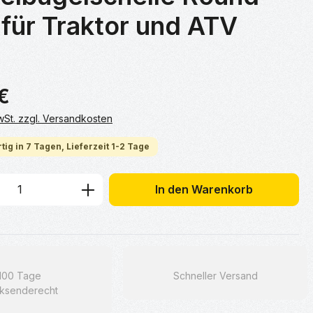
für Traktor und ATV
€
MwSt. zzgl. Versandkosten
tig in 7 Tagen, Lieferzeit 1-2 Tage
 Anzahl: Gib den gewünschten Wert ein 
In den Warenkorb
100 Tage
Schneller Versand
ksenderecht