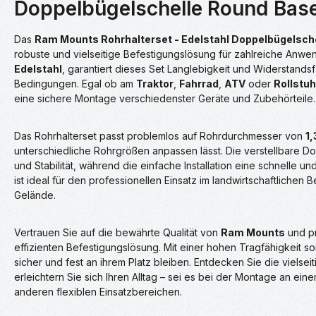
Doppelbügelschelle Round Base
Das
Ram Mounts Rohrhalterset - Edelstahl Doppelbügelsche
robuste und vielseitige Befestigungslösung für zahlreiche Anw
Edelstahl
, garantiert dieses Set Langlebigkeit und Widerstandsf
Bedingungen. Egal ob am
Traktor
,
Fahrrad
,
ATV
oder
Rollstuh
eine sichere Montage verschiedenster Geräte und Zubehörteile.
Das Rohrhalterset passt problemlos auf Rohrdurchmesser von
1,
unterschiedliche Rohrgrößen anpassen lässt. Die verstellbare Do
und Stabilität, während die einfache Installation eine schnelle u
ist ideal für den professionellen Einsatz im landwirtschaftlichen B
Gelände.
Vertrauen Sie auf die bewährte Qualität von
Ram Mounts
und pr
effizienten Befestigungslösung. Mit einer hohen Tragfähigkeit so
sicher und fest an ihrem Platz bleiben. Entdecken Sie die vielsei
erleichtern Sie sich Ihren Alltag – sei es bei der Montage an e
anderen flexiblen Einsatzbereichen.