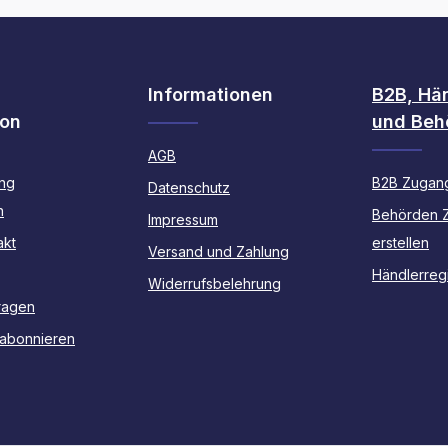
Informationen
B2B, Hä
ion
und Beh
AGB
ng
B2B Zugang
Datenschutz
n
Behörden 
Impressum
akt
erstellen
Versand und Zahlung
Händlerregi
Widerrufsbelehrung
ragen
 abonnieren