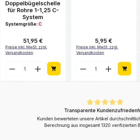
Doppelbügelschelle
für Rohre 1-1,25 C-
System
Systemgröße:
C
51,95 €
5,95 €
Regulärer Preis:
Regulärer Preis:
Preise inkl. MwSt. zzgl.
Preise inkl. MwSt. zzgl.
Versandkosten
Versandkosten
Produkt Anzahl: Gib den gewünschten 
Produkt Anzahl: G
Durchschnittliche Bewertung von 4.9 von 5 Sternen
Transparente Kundenzufriedenh
Kunden bewerteten unsere Artikel durchschnittlic
Berechnung aus insgesamt 1320 verifizierten