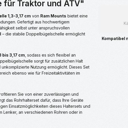
 für Traktor und ATV"
lle 1,3-3,17 cm
von
Ram Mounts
bietet eine
endungen. Gefertigt aus hochwertigem
Kä
ähigkeit selbst unter anspruchsvollen
l
– die stabile Doppelbügelschelle ermöglicht
Kompatibel 
3 bis 3,17 cm
, sodass es sich flexibel an
ppelbügelschelle sorgt für zusätzlichen Halt
nd unkomplizierte Nutzung ermöglicht. Dieses Set
ereich ebenso wie für Freizeitaktivitäten im
ofitieren Sie von einer zuverlässigen und
rgt das Rohrhalterset dafür, dass Ihre Geräte
tigen Einsatzmöglichkeiten dieses Haltersets und
inem Lenker, an verschiedenen Rohren oder in