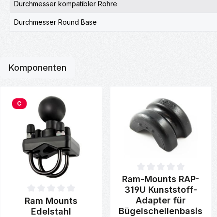
Durchmesser kompatibler Rohre
Durchmesser Round Base
Komponenten
Produktgalerie überspringen
C
Durchschnittliche Bewertung v
Ram-Mounts RAP-
319U Kunststoff-
Durchschnittliche Bewertung von 0 von 5 Sternen
Adapter für
Ram Mounts
Bügelschellenbasis
Edelstahl