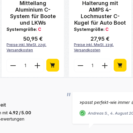
Mittellang
Halterung mit
Aluminium C-
AMPS 4-
System für Boote
Lochmuster C-
und LKWs
Kugel für Auto Boot
Systemgröße:
C
Systemgröße:
C
50,95 €
27,95 €
Regulärer Preis:
Regulärer Preis:
Preise inkl. MwSt. zzgl.
Preise inkl. MwSt. zzgl.
Versandkosten
Versandkosten
Wert ein oder benutze die Schaltfläch
ib den gewünschten Wert ein oder benu
Produkt Anzahl: Gib den gewünschten
Produkt Anzahl: 
»passt perfekt-wie immer 
eit
h mit
4.92 / 5.00
Andreas S., 4. August 2
 Bewertungen