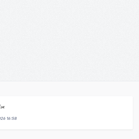
en um die Anzahl zu erhöhen oder zu re
tze die Schaltflächen um die Anzahl zu
 Wert ein oder benutze die Schaltfläch
Gib den gewünschten Wert ein oder benu
👍«
026 16:58