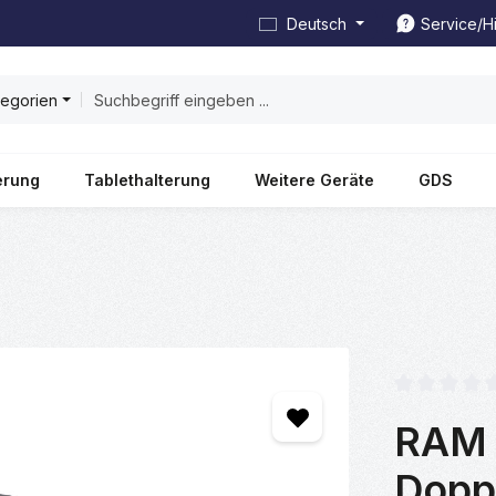
Deutsch
Service/Hi
tegorien
erung
Tablethalterung
Weitere Geräte
GDS
Durchschnittl
RAM 
Dopp