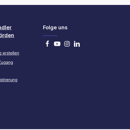
ndler
Folge uns
örden
 erstellen
Zugang
strierung