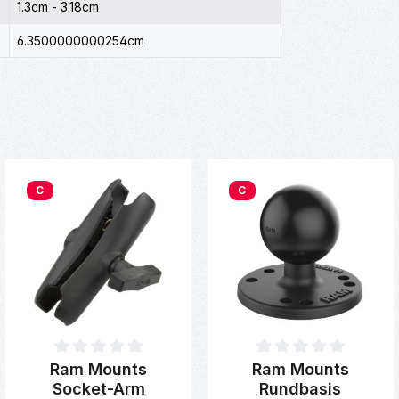
1.3cm - 3.18cm
6.3500000000254cm
C
C
on 0 von 5 Sternen
Durchschnittliche Bewertung von 0 von 5 Sternen
Durchschnittliche Bewertung 
Ram Mounts
Ram Mounts
Socket-Arm
Rundbasis