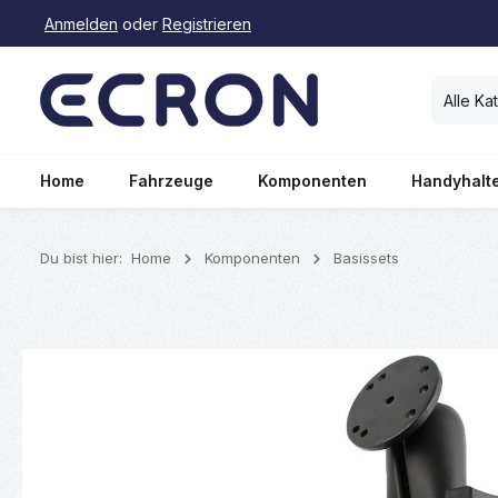
Anmelden
oder
Registrieren
springen
Zur Hauptnavigation springen
Alle Ka
Home
Fahrzeuge
Komponenten
Handyhalt
Du bist hier:
Home
Komponenten
Basissets
Bildergalerie überspringen