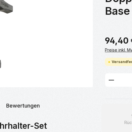
Base 
94,40 
Preise inkl. 
Versandfer
Produkt
Bewertungen
Rüc
rhalter-Set