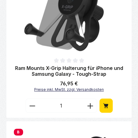
Durchschnittliche Bewertung von 0 von 5 Sternen
Ram Mounts X-Grip Halterung für iPhone und
Samsung Galaxy - Tough-Strap
Regulärer Preis:
76,95 €
Preise inkl. MwSt. zzgl. Versandkosten
Produkt Anzahl: Gib den gewünschten Wert 
B