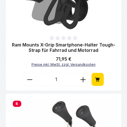
Durchschnittliche Bewertung von 0 von 5 Sternen
Ram Mounts X-Grip Smartphone-Halter Tough-
Strap für Fahrrad und Motorrad
Regulärer Preis:
71,95 €
Preise inkl. MwSt. zzgl. Versandkosten
Produkt Anzahl: Gib den gewünschten Wert 
B