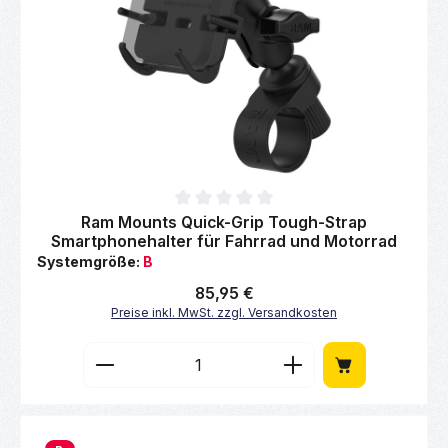
Durchschnittliche Bewertung von 0 von 5 Sternen
Ram Mounts Quick-Grip Tough-Strap
Smartphonehalter für Fahrrad und Motorrad
Systemgröße:
B
Regulärer Preis:
85,95 €
Preise inkl. MwSt. zzgl. Versandkosten
Produkt Anzahl: Gib den gewünschten Wert 