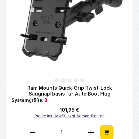
Durchschnittliche Bewertung von 0 von 5 Sternen
Ram Mounts Quick-Grip Twist-Lock
Saugnapfbasis für Auto Boot Flug
Systemgröße:
B
Regulärer Preis:
101,95 €
Preise inkl. MwSt. zzgl. Versandkosten
Produkt Anzahl: Gib den gewünschten Wert 