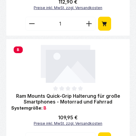
Regulärer Preis:
112,90 €
Preise inkl. MwSt. zzgl. Versandkosten
Produkt Anzahl: Gib den gewünschten Wert 
B
Durchschnittliche Bewertung von 0 von 5 Sternen
Ram Mounts Quick-Grip Halterung für große
Smartphones - Motorrad und Fahrrad
Systemgröße:
B
Regulärer Preis:
109,95 €
Preise inkl. MwSt. zzgl. Versandkosten
Produkt Anzahl: Gib den gewünschten Wert 