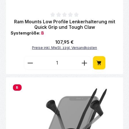
Durchschnittliche Bewertung von 0 von 5 Sternen
Ram Mounts Low Profile Lenkerhalterung mit
Quick Grip und Tough Claw
Systemgröße:
B
Regulärer Preis:
107,95 €
Preise inkl. MwSt. zzgl. Versandkosten
Produkt Anzahl: Gib den gewünschten Wert 
B