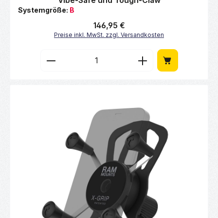
Vibe-Safe und Tough-Claw
Systemgröße:
B
Regulärer Preis:
146,95 €
Preise inkl. MwSt. zzgl. Versandkosten
Produkt Anzahl: Gib den gewünschten Wert 