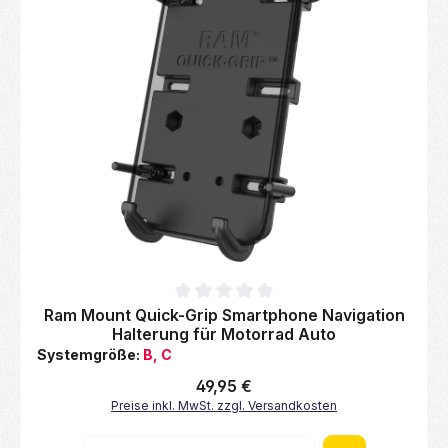
Durchschnittliche Bewertung von 0 von 5 Sternen
Ram Mount Quick-Grip Smartphone Navigation
Halterung für Motorrad Auto
Systemgröße:
B, C
Regulärer Preis:
49,95 €
Preise inkl. MwSt. zzgl. Versandkosten
Produkt Anzahl: Gib den gewünschten Wert 