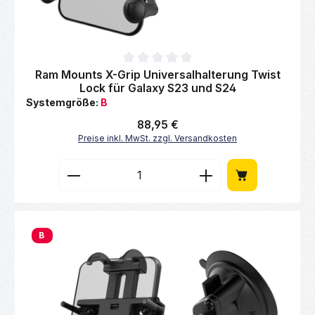
Durchschnittliche Bewertung von 0 von 5 Sternen
Ram Mounts X-Grip Universalhalterung Twist
Lock für Galaxy S23 und S24
Systemgröße:
B
Regulärer Preis:
88,95 €
Preise inkl. MwSt. zzgl. Versandkosten
Produkt Anzahl: Gib den gewünschten Wert 
B