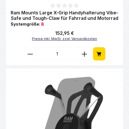
Durchschnittliche Bewertung von 0 von 5 Sternen
Ram Mounts Large X-Grip Handyhalterung Vibe-
Safe und Tough-Claw für Fahrrad und Motorrad
Systemgröße:
B
Regulärer Preis:
152,95 €
Preise inkl. MwSt. zzgl. Versandkosten
Produkt Anzahl: Gib den gewünschten Wert 