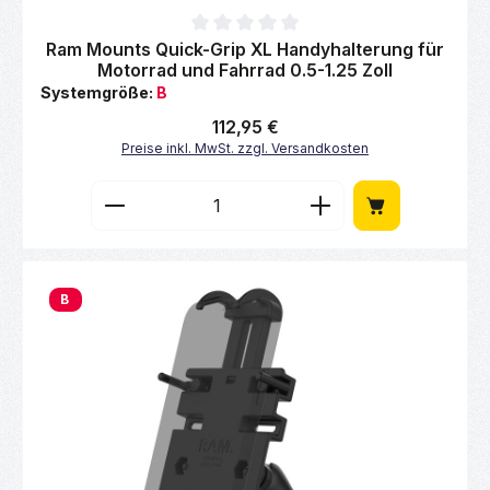
Durchschnittliche Bewertung von 0 von 5 Sternen
Ram Mounts Quick-Grip XL Handyhalterung für
Motorrad und Fahrrad 0.5-1.25 Zoll
Systemgröße:
B
Regulärer Preis:
112,95 €
Preise inkl. MwSt. zzgl. Versandkosten
Produkt Anzahl: Gib den gewünschten Wert 
B