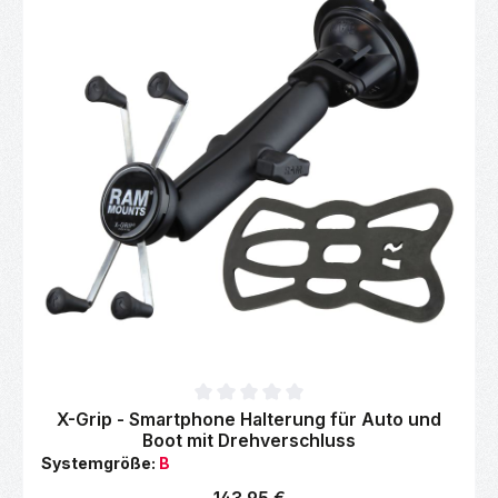
Durchschnittliche Bewertung von 0 von 5 Sternen
X-Grip - Smartphone Halterung für Auto und
Boot mit Drehverschluss
Systemgröße:
B
Regulärer Preis: