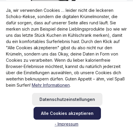
Ja, wir verwenden Cookies … leider nicht die leckeren
Schoko-Kekse, sondern die digitalen Krümelmonster, die
dafür sorgen, dass auf unserer Seite alles rund läuft. Sie
merken sich zum Beispiel deine Lieblingsprodukte (so wie wir
uns das letzte Stück Kuchen im Kühlschrank merken), damit
du ein komfortables Surferlebnis hast. Durch den Klick auf
"Alle Cookies akzeptieren" gibst du also nicht nur den
Durchschnittliche Bewertung von 0 von 5 Sternen
Krümeln, sondern uns das Okay, deine Daten in Form von
RAM X-Grip Universalhalterung für Smartphone
am Fahrrad
Cookies zu verarbeiten. Wenn du lieber kalorienfreie
Browser-Erlebnisse möchtest, kannst du natürlich jederzeit
Regulärer Preis:
65,95 €
über die Einstellungen auswählen, ob unsere Cookies dich
Preise inkl. MwSt. zzgl. Versandkosten
weiterhin beknuspern dürfen. Guten Appetit – ähm, viel Spaß
beim Surfen!
Mehr Informationen
.
Produkt Anzahl: Gib den gewünschten Wert 
Datenschutzeinstellungen
Alle Cookies akzeptieren
S
- Impressum