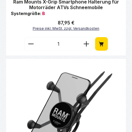
Durchschnittliche Bewertung von 0 von 5 Sternen
Ram Mounts X-Grip Smartphone Halterung für
Motorräder ATVs Schneemobile
Systemgröße:
B
Regulärer Preis:
87,95 €
Preise inkl. MwSt. zzgl. Versandkosten
Produkt Anzahl: Gib den gewünschten Wert 