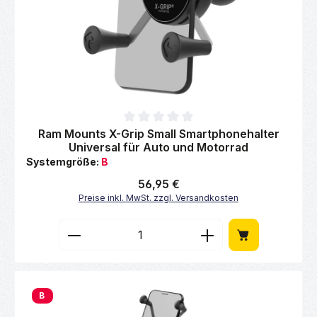
Durchschnittliche Bewertung von 0 von 5 Sternen
Ram Mounts X-Grip Small Smartphonehalter
Universal für Auto und Motorrad
Systemgröße:
B
Regulärer Preis:
56,95 €
Preise inkl. MwSt. zzgl. Versandkosten
Produkt Anzahl: Gib den gewünschten Wert 
B