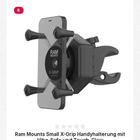
B
Durchschnittliche Bewertung von 0 von 5 Sternen
Ram Mounts Small X-Grip Handyhalterung mit