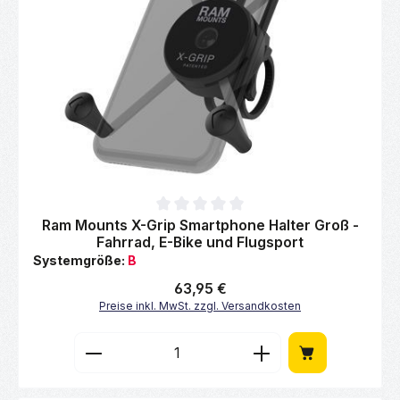
Durchschnittliche Bewertung von 0 von 5 Sternen
Ram Mounts X-Grip Smartphone Halter Groß -
Fahrrad, E-Bike und Flugsport
Systemgröße:
B
Regulärer Preis:
63,95 €
Preise inkl. MwSt. zzgl. Versandkosten
Produkt Anzahl: Gib den gewünschten Wert 