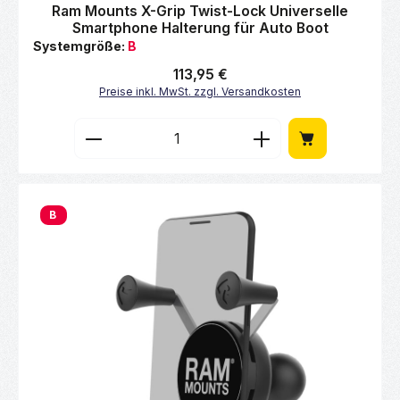
Durchschnittliche Bewertung von 0 von 5 Sternen
Ram Mounts X-Grip Twist-Lock Universelle
Smartphone Halterung für Auto Boot
Systemgröße:
B
Regulärer Preis:
113,95 €
Preise inkl. MwSt. zzgl. Versandkosten
Produkt Anzahl: Gib den gewünschten Wert 
B