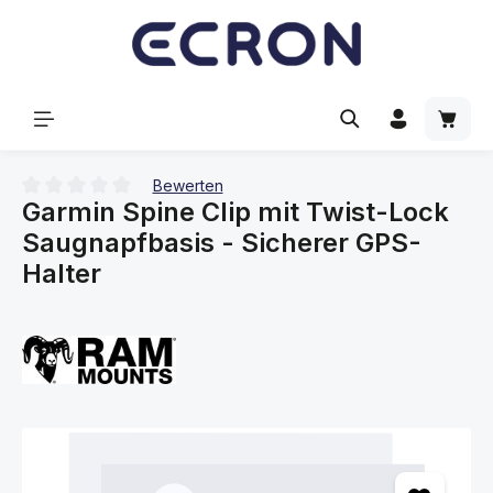
alt springen
Waren
Bewerten
Garmin Spine Clip mit Twist-Lock
Durchschnittliche Bewertung von 0 von 5 Sternen
Saugnapfbasis - Sicherer GPS-
Halter
Bildergalerie überspringen