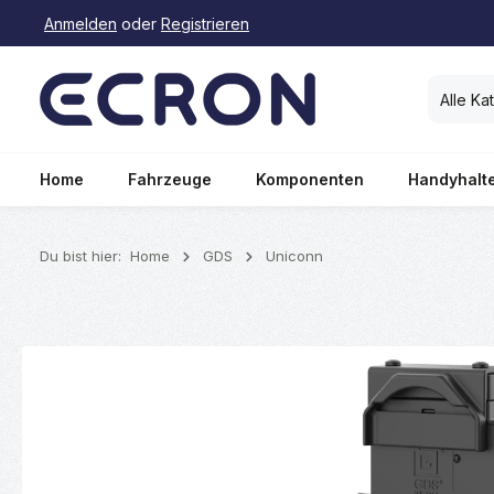
Anmelden
oder
Registrieren
springen
Zur Hauptnavigation springen
Alle Ka
Home
Fahrzeuge
Komponenten
Handyhalt
Du bist hier:
Home
GDS
Uniconn
Bildergalerie überspringen