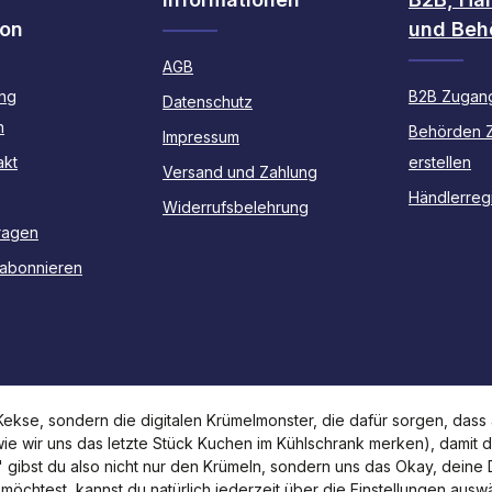
ion
und Beh
AGB
ng
B2B Zugang
Datenschutz
n
Behörden 
Impressum
akt
erstellen
Versand und Zahlung
Händlerregi
Widerrufsbelehrung
ragen
 abonnieren
kse, sondern die digitalen Krümelmonster, die dafür sorgen, dass a
 wie wir uns das letzte Stück Kuchen im Kühlschrank merken), damit 
n" gibst du also nicht nur den Krümeln, sondern uns das Okay, deine
 möchtest, kannst du natürlich jederzeit über die Einstellungen aus