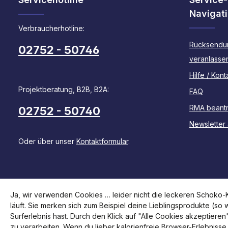
Navigat
Verbraucherhotline:
Rücksendu
02752 - 50746
veranlasse
Hilfe / Kont
Projektberatung, B2B, B2A:
FAQ
RMA beant
02752 - 50740
Newsletter
Oder über unser
Kontaktformular
.
Ja, wir verwenden Cookies … leider nicht die leckeren Schoko-Ke
läuft. Sie merken sich zum Beispiel deine Lieblingsprodukte (so
Surferlebnis hast. Durch den Klick auf "Alle Cookies akzeptiere
zu verarbeiten. Wenn du lieber kalorienfreie Browser-Erlebnisse