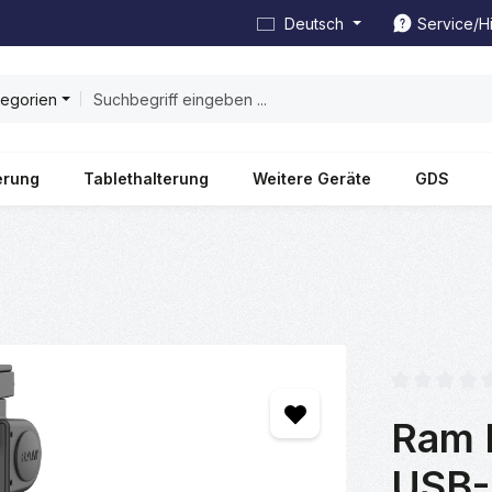
Deutsch
Service/Hi
tegorien
erung
Tablethalterung
Weitere Geräte
GDS
Durchschnittl
Ram 
USB-