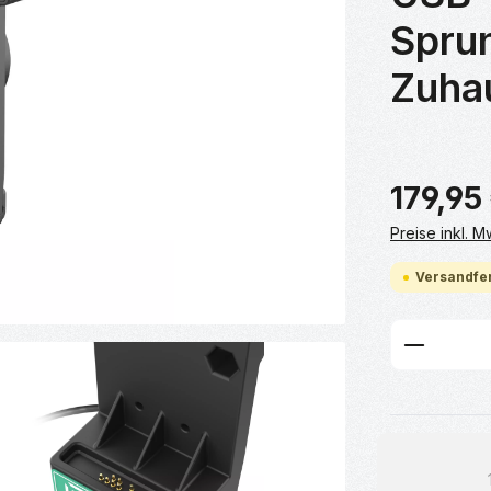
Sprun
Zuha
179,95
Preise inkl. 
Versandfer
Produkt