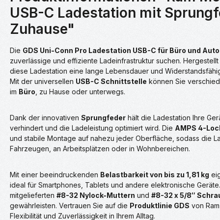
USB-C Ladestation mit Sprungf
Zuhause"
Die
GDS Uni-Conn Pro Ladestation USB-C für Büro und Auto
zuverlässige und effiziente Ladeinfrastruktur suchen. Hergestell
diese Ladestation eine lange Lebensdauer und Widerstandsfähig
Mit der universellen
USB-C Schnittstelle
können Sie verschiede
im
Büro
, zu Hause oder unterwegs.
Dank der innovativen
Sprungfeder
hält die Ladestation Ihre Ge
verhindert und die Ladeleistung optimiert wird. Die
AMPS 4-Loch
und stabile Montage auf nahezu jeder Oberfläche, sodass die Lades
Fahrzeugen, an Arbeitsplätzen oder in Wohnbereichen.
Mit einer beeindruckenden
Belastbarkeit von bis zu 1,81 kg
eig
ideal für Smartphones, Tablets und andere elektronische Geräte. D
mitgelieferten
#8-32 Nylock-Muttern
und
#8-32 x 5/8″ Schr
gewährleisten. Vertrauen Sie auf die
Produktlinie GDS
von Ram 
Flexibilität und Zuverlässigkeit in Ihrem Alltag.