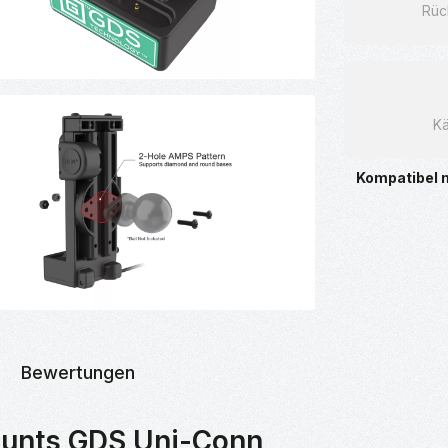
Rüc
Kä
Kompatibel 
Bewertungen
ounts GDS Uni-Conn