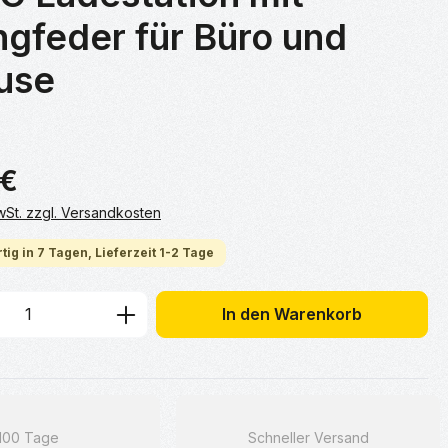
gfeder für Büro und
use
 €
MwSt. zzgl. Versandkosten
tig in 7 Tagen, Lieferzeit 1-2 Tage
 Anzahl: Gib den gewünschten Wert ein 
In den Warenkorb
100 Tage
Schneller Versand