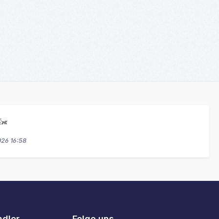
👍«
026 16:58
ndler
Folge uns