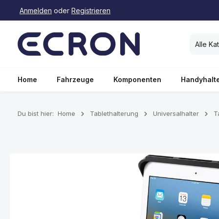
Anmelden
oder
Registrieren
springen
Zur Hauptnavigation springen
Alle Ka
Home
Fahrzeuge
Komponenten
Handyhalt
Du bist hier:
Home
Tablethalterung
Universalhalter
T
Bildergalerie überspringen