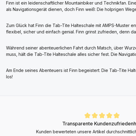
Finn ist ein leidenschaftlicher Mountainbiker und Technikfan. E
als Navigationsgerät dienen, doch Finn weiß: Die holprigen Weg
Zum Glück hat Finn die Tab-Tite Halteschale mit AMPS-Muster ent
flexibel, sicher und einfach genial. Finn grinst zufrieden, denn da
Während seiner abenteuerlichen Fahrt durch Matsch, über Wurzel
muss, hält die Tab-Tite Halteschale alles sicher fest. Die Navig
Am Ende seines Abenteuers ist Finn begeistert: Die Tab-Tite Halt
los!
Durchschnittliche Bewertung von 4.9 von 5 Sternen
Transparente Kundenzufriedenh
Kunden bewerteten unsere Artikel durchschnittlic