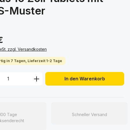
-Muster
€
MwSt. zzgl. Versandkosten
tig in 7 Tagen, Lieferzeit 1-2 Tage
 Anzahl: Gib den gewünschten Wert ein 
In den Warenkorb
100 Tage
Schneller Versand
ksenderecht