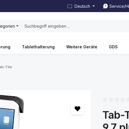
Deutsch
Service/Hi
tegorien
erung
Tablethalterung
Weitere Geräte
GDS
ab-Tite
Durchschnittl
Tab-T
9.7 p