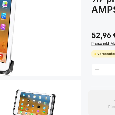
AMPS
52,96 
Preise inkl. 
Versandfer
Produkt
Rüc