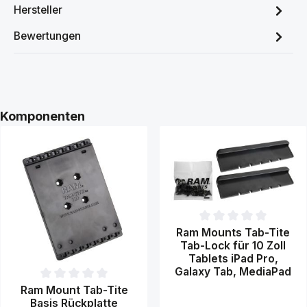
Hersteller
Bewertungen
Produktgalerie überspringen
Komponenten
Durchschnittliche Bewertung 
Ram Mounts Tab-Tite
Tab-Lock für 10 Zoll
Tablets iPad Pro,
Galaxy Tab, MediaPad
Durchschnittliche Bewertung von 0 von 5 Sternen
Ram Mount Tab-Tite
Basis Rückplatte