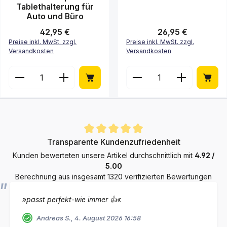
Tablethalterung für
Auto und Büro
Regulärer Preis:
42,95 €
Regulärer Preis:
26,95 €
Preise inkl. MwSt. zzgl.
Preise inkl. MwSt. zzgl.
Versandkosten
Versandkosten
Produkt Anzahl: Gib den gewünschten Wert ein ode
Produkt Anzahl: Gib de
Durchschnittliche Bewertung von 4.9 von 5 Sternen
Transparente Kundenzufriedenheit
Kunden bewerteten unsere Artikel durchschnittlich mit
4.92 /
5.00
Berechnung aus insgesamt 1320 verifizierten Bewertungen
»passt perfekt-wie immer 👍«
Andreas S., 4. August 2026 16:58