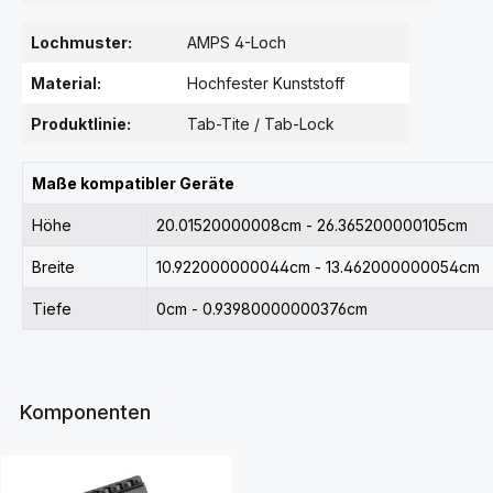
Lochmuster:
AMPS 4-Loch
Material:
Hochfester Kunststoff
Produktlinie:
Tab-Tite / Tab-Lock
Maße kompatibler Geräte
Höhe
20.01520000008cm - 26.365200000105cm
Breite
10.922000000044cm - 13.462000000054cm
Tiefe
0cm - 0.93980000000376cm
Komponenten
Produktgalerie überspringen