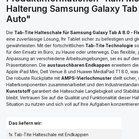
Halterung Samsung Galaxy Tab 
Auto"
Die
Tab-Tite Halteschale für Samsung Galaxy Tab A 8.0 - Fl
eine zuverlässige Lösung, Ihr Tablet sicher zu befestigen und gle
gewährleisten. Mit der fortschrittlichen
Tab-Tite Technologie
so
für den Einsatz im Büro, zu Hause oder unterwegs. Das flexible,
Anpassung an verschiedene Arbeitsumgebungen, sei es auf dem
Präsentationen. Die
austauschbaren Endkappen
erweitern die
Apple iPad Mini, Dell Venue 8 und Huawei MediaPad T1 8.0, was di
Die robuste Rückplatte mit
AMPS-Vierlochmuster
stellt sicher
Halterkomponenten zusammenarbeitet und den Industriestandards
Kunststoff
garantiert die Halteschale Langlebigkeit und Stabilität
bleibt. Vertrauen Sie auf die Qualität und Funktionalität dieser Ha
Situation zu nutzen und sich voll auf Ihre Aufgaben konzentriere
Das liefern wir:
1x Tab-Tite Halteschale mit Endkappen