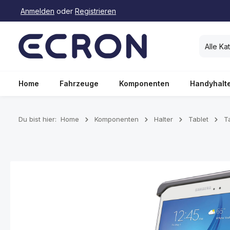
Anmelden
oder
Registrieren
springen
Zur Hauptnavigation springen
Alle Ka
Home
Fahrzeuge
Komponenten
Handyhalt
Du bist hier:
Home
Komponenten
Halter
Tablet
T
Bildergalerie überspringen