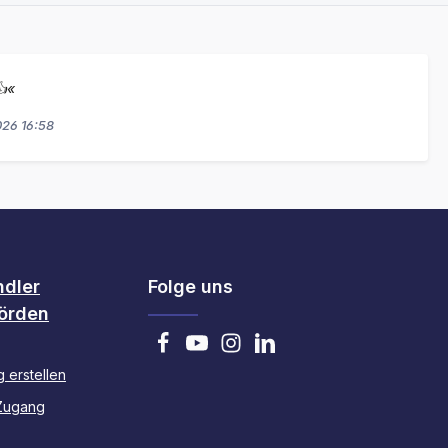
👍«
026 16:58
ndler
Folge uns
örden
 erstellen
Zugang