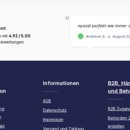
»passt perfekt-wie immer 
eit
h mit
4.92 / 5.00
Andreas S., 4. August 2
 Bewertungen
Informationen
B2B, Hä
ion
und Beh
AGB
ng
B2B Zugang
Datenschutz
n
Behörden 
Impressum
akt
erstellen
Versand und Zahlung