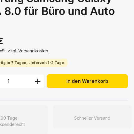
 8.0 für Büro und Auto
€
MwSt. zzgl. Versandkosten
tig in 7 Tagen, Lieferzeit 1-2 Tage
 Anzahl: Gib den gewünschten Wert ein 
In den Warenkorb
100 Tage
Schneller Versand
ksenderecht