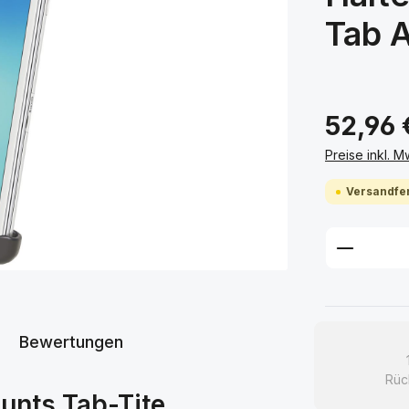
Tab A
52,96 
Preise inkl. 
Versandfer
Produkt
Bewertungen
Rüc
unts Tab-Tite