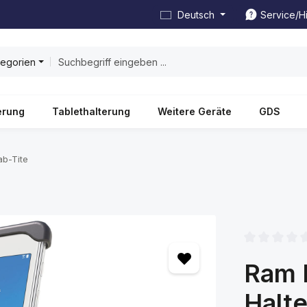
Deutsch
Service/Hi
tegorien
erung
Tablethalterung
Weitere Geräte
GDS
ab-Tite
Durchschnittl
Ram 
Halt