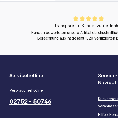
Durchschnittliche Bewertung von 4.9 von 5 Sternen
Transparente Kundenzufriedenh
Kunden bewerteten unsere Artikel durchschnittlic
Berechnung aus insgesamt 1320 verifizierten
Servicehotline
Service-
Navigat
Verbraucherhotline:
Rücksendu
02752 - 50746
veranlasse
Hilfe / Kont