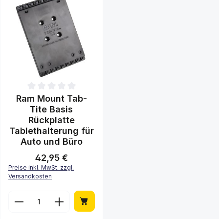
Durchschnittliche Bewertung von 0 von 5 Sternen
Ram Mount Tab-
Tite Basis
Rückplatte
Tablethalterung für
Auto und Büro
42,95 €
Regulärer Preis:
Preise inkl. MwSt. zzgl.
Versandkosten
Produkt Anzahl: Gib den gewünschten 