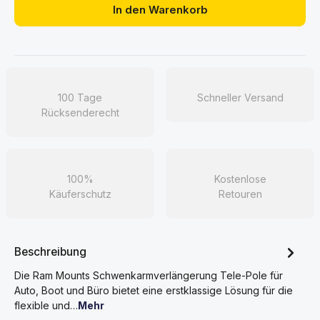
In den Warenkorb
100 Tage
Schneller Versand
Rücksenderecht
100%
Kostenlose
Käuferschutz
Retouren
Beschreibung
Die Ram Mounts Schwenkarmverlängerung Tele-Pole für
Auto, Boot und Büro bietet eine erstklassige Lösung für die
flexible und…
Mehr