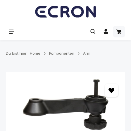
alt springen
Waren
Du bist hier:
Home
Komponenten
Arm
Bildergalerie überspringen