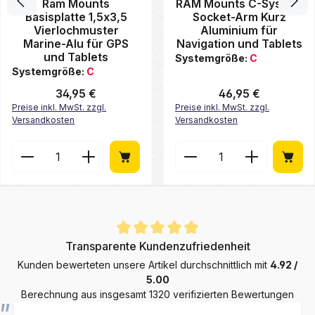
Durchschnittliche Bewertung von 0 von 5 Sternen
Durchschnittliche Bewertung 
Ram Mounts
RAM Mounts C-System
Basisplatte 1,5x3,5
Socket-Arm Kurz
Vierlochmuster
Aluminium für
Marine-Alu für GPS
Navigation und Tablets
und Tablets
Systemgröße:
C
Systemgröße:
C
Regulärer Preis:
34,95 €
Regulärer Preis:
46,95 €
Preise inkl. MwSt. zzgl.
Preise inkl. MwSt. zzgl.
Versandkosten
Versandkosten
Produkt Anzahl: Gib den gewünschten Wert ein ode
Produkt Anzahl: Gib de
Durchschnittliche Bewertung von 4.9 von 5 Sternen
Transparente Kundenzufriedenheit
Kunden bewerteten unsere Artikel durchschnittlich mit
4.92 /
5.00
Berechnung aus insgesamt 1320 verifizierten Bewertungen