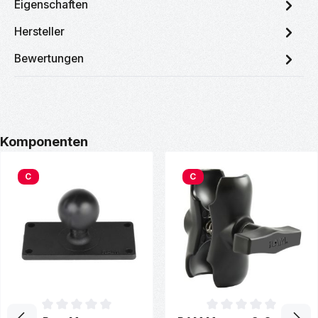
Eigenschaften
Hersteller
Bewertungen
Produktgalerie überspringen
Komponenten
C
C