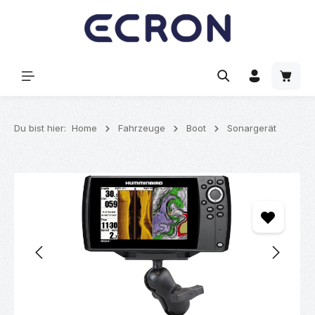
alt springen
Waren
Du bist hier:
Home
Fahrzeuge
Boot
Sonargerät
Bildergalerie überspringen