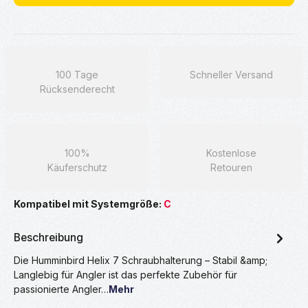
100 Tage
Schneller Versand
Rücksenderecht
100%
Kostenlose
Käuferschutz
Retouren
Kompatibel mit Systemgröße:
C
Beschreibung
Die Humminbird Helix 7 Schraubhalterung – Stabil &amp;
Langlebig für Angler ist das perfekte Zubehör für
passionierte Angler…
Mehr