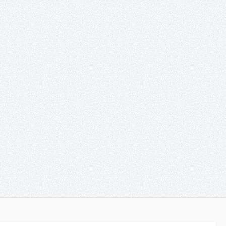
von 0 von 5 Sternen
en um die Anzahl zu erhöhen oder zu re
tze die Schaltflächen um die Anzahl zu
 Wert ein oder benutze die Schaltfläch
Gib den gewünschten Wert ein oder benu