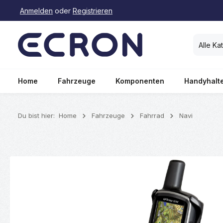
Anmelden
oder
Registrieren
springen
Zur Hauptnavigation springen
Alle Ka
Home
Fahrzeuge
Komponenten
Handyhalt
Du bist hier:
Home
Fahrzeuge
Fahrrad
Navi
Bildergalerie überspringen