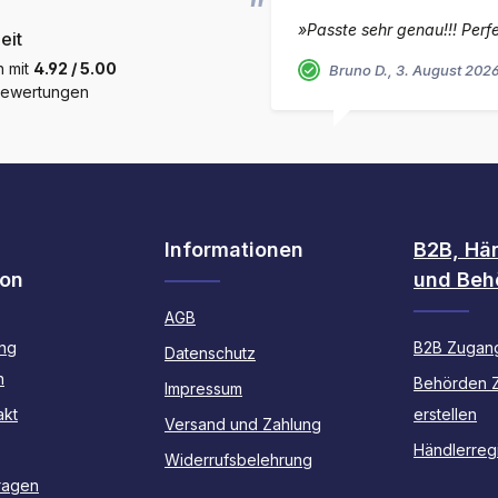
»Passte sehr genau!!! Perfe
eit
h mit
4.92 / 5.00
Bruno D., 3. August 2026
 Bewertungen
Informationen
B2B, Hä
ion
und Beh
AGB
ng
B2B Zugang
Datenschutz
n
Behörden 
Impressum
akt
erstellen
Versand und Zahlung
Händlerregi
Widerrufsbelehrung
ragen