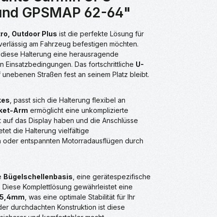
0 und GPSMAP 62-64"
o, Outdoor Plus
ist die perfekte Lösung für
uverlässig am Fahrzeug befestigen möchten.
t diese Halterung eine herausragende
n Einsatzbedingungen. Das fortschrittliche
U-
f unebenen Straßen fest an seinem Platz bleibt.
kes
, passt sich die Halterung flexibel an
cket-Arm
ermöglicht eine unkomplizierte
t auf das Display haben und die Anschlüsse
etet die Halterung vielfältige
en oder entspannten Motorradausflügen durch
ne
Bügelschellenbasis
, eine gerätespezifische
. Diese Komplettlösung gewährleistet eine
 25,4mm
, was eine optimale Stabilität für Ihr
der durchdachten Konstruktion ist diese