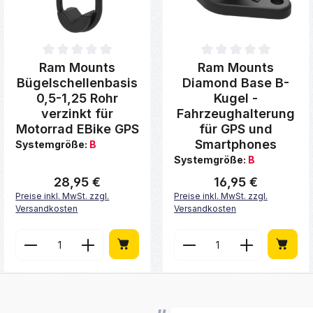
on 5 von 5 Sternen
Durchschnittliche Bewertung von 0 von 5 Sternen
Durchschnittliche Bewertung 
Ram Mounts
Ram Mounts
Bügelschellenbasis
Diamond Base B-
0,5-1,25 Rohr
Kugel -
verzinkt für
Fahrzeughalterung
Motorrad EBike GPS
für GPS und
Smartphones
Systemgröße:
B
Systemgröße:
B
28,95 €
16,95 €
Regulärer Preis:
Regulärer Preis:
Preise inkl. MwSt. zzgl.
Preise inkl. MwSt. zzgl.
Versandkosten
Versandkosten
Wert ein oder benutze die Schaltfläch
ib den gewünschten Wert ein oder benu
Produkt Anzahl: Gib den gewünschten
Produkt Anzahl: 