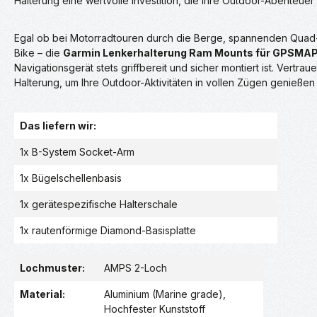
Halterung eine wertvolle Investition, die Ihre Outdoor-Abenteuer
Egal ob bei Motorradtouren durch die Berge, spannenden Quad-
Bike – die
Garmin Lenkerhalterung Ram Mounts für GPSMAP 
Navigationsgerät stets griffbereit und sicher montiert ist. Vertraue
Halterung, um Ihre Outdoor-Aktivitäten in vollen Zügen genießen
Das liefern wir:
1x B-System Socket-Arm
1x Bügelschellenbasis
1x gerätespezifische Halterschale
1x rautenförmige Diamond-Basisplatte
Lochmuster:
AMPS 2-Loch
Material:
Aluminium (Marine grade)
,
Hochfester Kunststoff