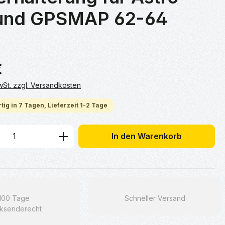
und GPSMAP 62-64
€
MwSt. zzgl. Versandkosten
tig in 7 Tagen, Lieferzeit 1-2 Tage
 Anzahl: Gib den gewünschten Wert ein 
In den Warenkorb
100 Tage
Schneller Versand
ksenderecht