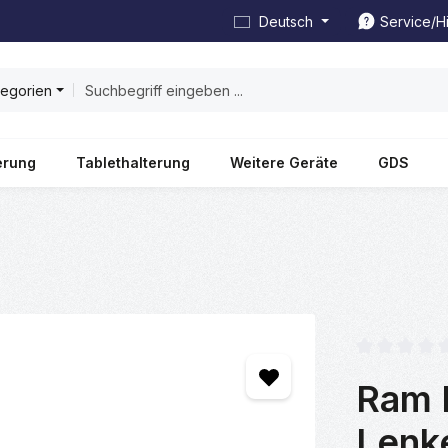
Deutsch
Service/Hi
tegorien
erung
Tablethalterung
Weitere Geräte
GDS
Durchschnittl
Ram 
Lenke