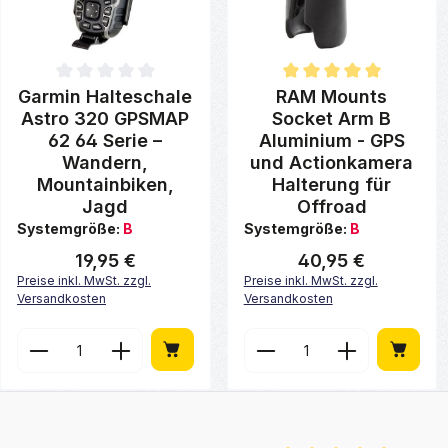
Durchschnittliche Bewertung von 0 von 5 Sternen
Durchschnittliche Bewertung v
Garmin Halteschale
RAM Mounts
Astro 320 GPSMAP
Socket Arm B
62 64 Serie –
Aluminium - GPS
Wandern,
und Actionkamera
Mountainbiken,
Halterung für
Jagd
Offroad
Systemgröße:
B
Systemgröße:
B
19,95 €
40,95 €
Regulärer Preis:
Regulärer Preis:
Preise inkl. MwSt. zzgl.
Preise inkl. MwSt. zzgl.
Versandkosten
Versandkosten
Produkt Anzahl: Gib den gewünschten 
Produkt Anzahl: G