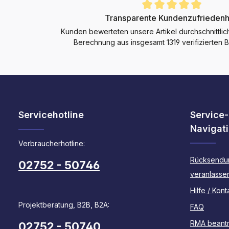
Durchschnittliche Bewertung von 4.9 von 5 Sternen
Transparente Kundenzufriedenh
Kunden bewerteten unsere Artikel durchschnittlic
Berechnung aus insgesamt 1319 verifizierten
Servicehotline
Service-
Navigat
Verbraucherhotline:
Rücksendu
02752 - 50746
veranlasse
Hilfe / Kont
Projektberatung, B2B, B2A:
FAQ
RMA beant
02752 - 50740