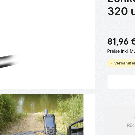
320 
81,96 
Preise inkl. 
Versandfer
Produkt
Rüc