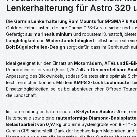
Lenkerhalterung für Astro 32
Die
Garmin Lenkerhalterung Ram Mounts für GPSMAP & Astr
Outdoor-Enthusiasten, die ihre Garmin GPS-Geräte sicher und z
Gefertigt aus
marinealuminium
und robustem Kunststoff, biete
Langlebigkeit
und
Widerstandsfähigkeit
selbst unter extreme
Bolt Bügelschellen-Design
sorgt dafür, dass Ihr Gerät auch au
Ideal geeignet für den Einsatz an
Motorrädern, ATVs und E-Bi
Rohrdurchmesser von 0,5 bis 1,25 Zoll an. Der
verstellbare So
Anpassung des Blickwinkels, sodass Sie stets eine optimale Sich
leicht erreichen können. Mit dem
AMPS 2-Loch Lochmuster
bi
Einsatzmöglichkeiten, sei es bei abenteuerlichen Offroad-Tour
die Landschaft.
Im Lieferumfang enthalten sind ein
B-System Socket-Arm
, ei
Halterschale sowie eine
rautenförmige Diamond-Basisplatte
Belastbarkeit von 0,97 kg
und eine Systemgröße von
B - 1“ -
Garmin GPS sicherstellt. Dank der hochwertigen Materialien und 