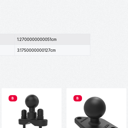
1.2700000000051cm
3.1750000000127cm
B
B