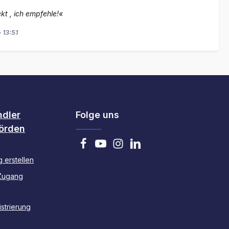
kt , ich empfehle!«
 13:51
ndler
Folge uns
örden
 erstellen
Zugang
strierung