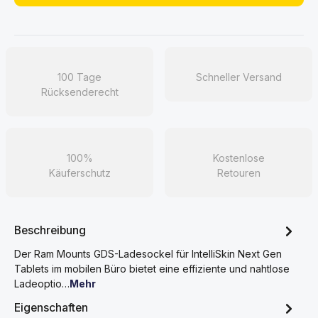
100 Tage
Schneller Versand
Rücksenderecht
100%
Kostenlose
Käuferschutz
Retouren
Beschreibung
Der Ram Mounts GDS-Ladesockel für IntelliSkin Next Gen
Tablets im mobilen Büro bietet eine effiziente und nahtlose
Ladeoptio…
Mehr
Eigenschaften