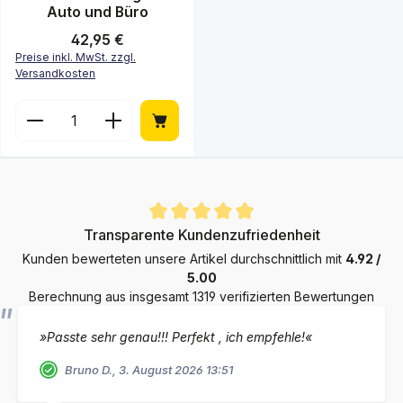
Auto und Büro
Regulärer Preis:
42,95 €
Preise inkl. MwSt. zzgl.
Versandkosten
Produkt Anzahl: Gib den gewünschten Wert ein ode
Durchschnittliche Bewertung von 4.9 von 5 Sternen
Transparente Kundenzufriedenheit
Kunden bewerteten unsere Artikel durchschnittlich mit
4.92 /
5.00
Berechnung aus insgesamt 1319 verifizierten Bewertungen
»Passte sehr genau!!! Perfekt , ich empfehle!«
Bruno D., 3. August 2026 13:51