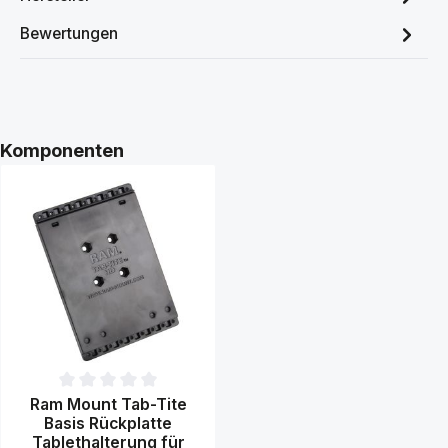
Bewertungen
Produktgalerie überspringen
Komponenten
Durchschnittliche Bewertung von 0 von 5 Sternen
Ram Mount Tab-Tite
Basis Rückplatte
Tablethalterung für