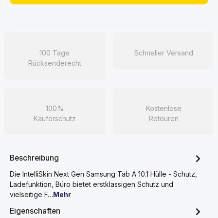
100 Tage
Schneller Versand
Rücksenderecht
100%
Kostenlose
Käuferschutz
Retouren
Beschreibung
Die IntelliSkin Next Gen Samsung Tab A 10.1 Hülle - Schutz,
Ladefunktion, Büro bietet erstklassigen Schutz und
vielseitige F…
Mehr
Eigenschaften