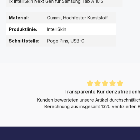
1x IntelliSkin Next Gen für Samsung Tab A 10.5
Material:
Gummi
, Hochfester Kunststoff
Produktlinie:
IntelliSkin
Schnittstelle:
Pogo Pins
, USB-C
Durchschnittliche Bewertung von 4.9 von 5 Sternen
Transparente Kundenzufriedenh
Kunden bewerteten unsere Artikel durchschnittlic
Berechnung aus insgesamt 1320 verifizierten