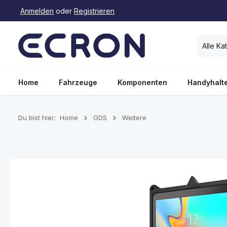
Anmelden
oder
Registrieren
springen
Zur Hauptnavigation springen
Alle Ka
Home
Fahrzeuge
Komponenten
Handyhalt
Du bist hier:
Home
GDS
Weitere
Bildergalerie überspringen