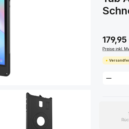
Schn
179,95
Preise inkl. 
Versandfer
Produkt
Rüc