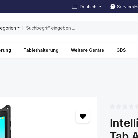
Deutsch
Service/Hi
tegorien
erung
Tablethalterung
Weitere Geräte
GDS
Durchschnittl
Intel
Tab A