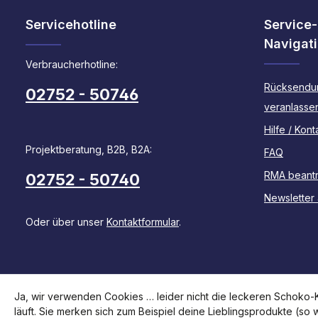
Servicehotline
Service-
Navigat
Verbraucherhotline:
Rücksendu
02752 - 50746
veranlasse
Hilfe / Kont
Projektberatung, B2B, B2A:
FAQ
RMA beant
02752 - 50740
Newsletter
Oder über unser
Kontaktformular
.
Ja, wir verwenden Cookies … leider nicht die leckeren Schoko-Ke
läuft. Sie merken sich zum Beispiel deine Lieblingsprodukte (so