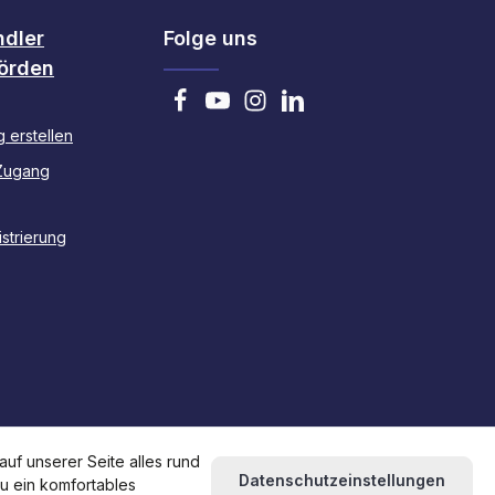
ndler
Folge uns
örden
 erstellen
Zugang
strierung
uf unserer Seite alles rund
Datenschutzeinstellungen
du ein komfortables