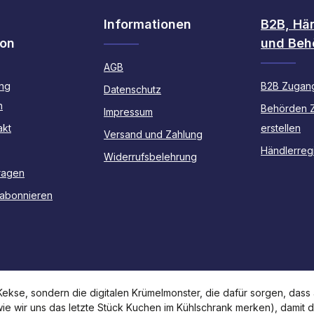
Informationen
B2B, Hä
ion
und Beh
AGB
ng
B2B Zugang
Datenschutz
n
Behörden 
Impressum
akt
erstellen
Versand und Zahlung
Händlerregi
Widerrufsbelehrung
ragen
 abonnieren
kse, sondern die digitalen Krümelmonster, die dafür sorgen, dass a
 wie wir uns das letzte Stück Kuchen im Kühlschrank merken), damit 