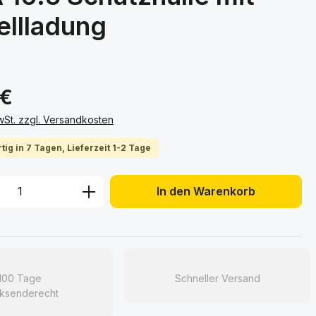
ellladung
 €
MwSt. zzgl. Versandkosten
tig in 7 Tagen, Lieferzeit 1-2 Tage
 Anzahl: Gib den gewünschten Wert ein 
In den Warenkorb
100 Tage
Schneller Versand
ksenderecht