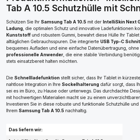
Tab A 10.5 Schutzhülle mit Sch
Schützen Sie Ihr
Samsung Tab A 10.5
mit der
IntelliSkin Next
Ladung
, die optimalen Schutz und innovative Ladefunktionen ko
Kunststoff
und robustem Gummi, bewahrt diese Hülle Ihr Tablet 
alltäglichen Gebrauchsspuren. Die integrierte
USB Typ-C Schnit
bequemes Aufladen und eine einfache Datenübertragung, ohne di
professionelle Anwender
, die eine stabile Verbindung benöti
stets einsatzbereit halten möchten.
Die
Schnellladefunktion
stellt sicher, dass Ihr Tablet in kürzes
nahtlose Integration in Ihre
Sockelhalterung
dafür sorgt, dass Ih
sei es im Büro, zu Hause oder unterwegs. Das durchdachte Des
mit hochwertigen Materialien macht sie zu einem unverzichtbare
Investieren Sie in diese robuste und funktionale Schutzhülle un
Ihrem
Samsung Tab A 10.5
nachhaltig.
Das liefern wir: