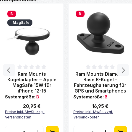
B
B
MagSafe
Durchschnittliche Bewertung von 0 von 5 Sternen
Durchschnittliche Bewertung 
Ram Mounts
Ram Mounts Diamond
Kugeladapter – Apple
Base B-Kugel -
MagSafe 15W für
Fahrzeughalterung für
iPhone 12-15
GPS und Smartphones
Systemgröße:
B
Systemgröße:
B
Regulärer Preis:
20,95 €
Regulärer Preis:
16,95 €
Preise inkl. MwSt. zzgl.
Preise inkl. MwSt. zzgl.
Versandkosten
Versandkosten
Produkt Anzahl: Gib den gewünschten Wert ein ode
Produkt Anzahl: Gib de