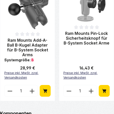
Durchschnittliche Bewertung 
Ram Mounts Pin-Lock
Sicherheitsknopf für
Durchschnittliche Bewertung von 0 von 5 Sternen
Ram Mounts Add-A-
B-System Socket Arme
Ball B-Kugel Adapter
für B-System Socket
Arms
Systemgröße:
B
Regulärer Preis:
28,99 €
Regulärer Preis:
16,43 €
Preise inkl. MwSt. zzgl.
Preise inkl. MwSt. zzgl.
Versandkosten
Versandkosten
Produkt Anzahl: Gib den gewünschten Wert ein ode
Produkt Anzahl: Gib de
Produktgalerie überspringen
Komponenten