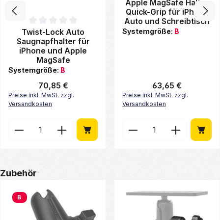
Durchschnittliche Bewertung 
Apple MagSafe Halter
Quick-Grip für iPhone
Auto und Schreibtisch
Systemgröße:
B
Durchschnittliche Bewertung von 0 von 5 Sternen
Twist-Lock Auto
Saugnapfhalter für
iPhone und Apple
MagSafe
Systemgröße:
B
Regulärer Preis:
70,85 €
Regulärer Preis:
63,65 €
Preise inkl. MwSt. zzgl.
Preise inkl. MwSt. zzgl.
Versandkosten
Versandkosten
Produkt Anzahl: Gib den gewünschten Wert ein ode
Produkt Anzahl: Gib de
Produktgalerie überspringen
Zubehör
B