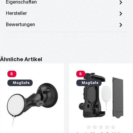
Eigenschaften
Hersteller
Bewertungen
Produktgalerie überspringen
Ähnliche Artikel
B
B
MagSafe
MagSafe